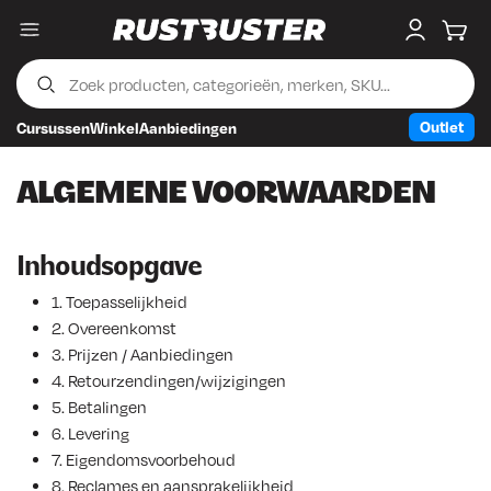
Menu
My accou
Wink
Outlet
Cursussen
Winkel
Aanbiedingen
Skip to content
Skip to footer
ALGEMENE VOORWAARDEN
Inhoudsopgave
1. Toepasselijkheid
2. Overeenkomst
3. Prijzen / Aanbiedingen
4. Retourzendingen/wijzigingen
5. Betalingen
6. Levering
7. Eigendomsvoorbehoud
8. Reclames en aansprakelijkheid