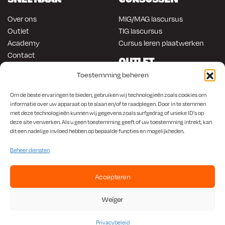
Over ons
MIG/MAG lascursus
Outlet
TIG lascursus
Academy
Cursus leren plaatwerken
Contact
OUTLET
ONLINE KOPEN
Toestemming beheren
Gereedschap
Lasapparatuur
Om en in de auto werken
Om de beste ervaringen te bieden, gebruiken wij technologieën zoals cookies om
Anti-roest producten
informatie over uw apparaat op te slaan en/of te raadplegen. Door in te stemmen
Lasapparatuur
met deze technologieën kunnen wij gegevens zoals surfgedrag of unieke ID's op
Werkplaats en automotive
Overige producten
deze site verwerken. Als u geen toestemming geeft of uw toestemming intrekt, kan
Autorestauratie en plaatwerk
dit een nadelige invloed hebben op bepaalde functies en mogelijkheden.
Beheer diensten
Accepteren
KvK
650.156.65 |
BTW
NL001923336B87 |
Bank
NL56 INGB 0008 1266 42
Weiger
Algemene Voorwaarden
|
Privacybeleid
Privacybeleid