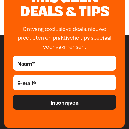
DEALS & TIPS
Ontvang exclusieve deals, nieuwe
producten en praktische tips speciaal
voor vakmensen.