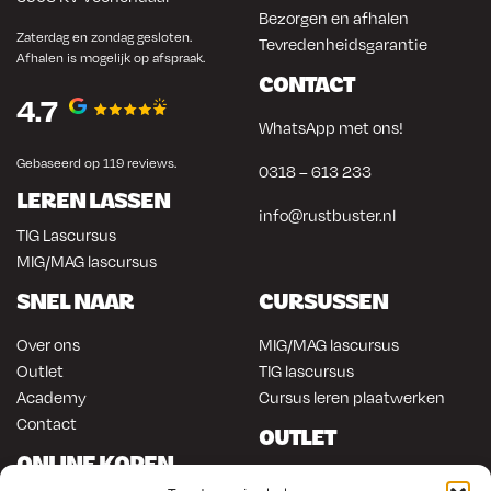
Bezorgen en afhalen
Zaterdag en zondag gesloten.
Tevredenheidsgarantie
Afhalen is mogelijk op afspraak.
CONTACT
4.7
WhatsApp met ons!
Gebaseerd op 119 reviews.
0318 – 613 233
LEREN LASSEN
info@rustbuster.nl
TIG Lascursus
MIG/MAG lascursus
SNEL NAAR
CURSUSSEN
Over ons
MIG/MAG lascursus
Outlet
TIG lascursus
Academy
Cursus leren plaatwerken
Contact
OUTLET
ONLINE KOPEN
Gereedschap