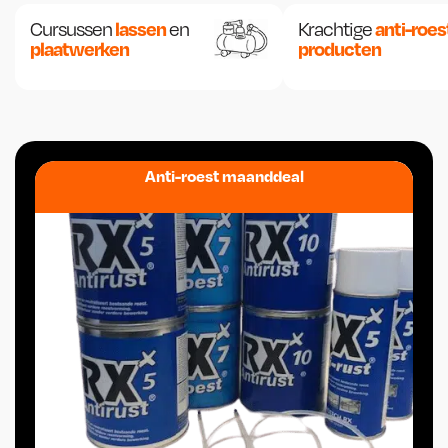
lassen
anti-roes
Cursussen
en
Krachtige
plaatwerken
producten
Anti-roest maanddeal