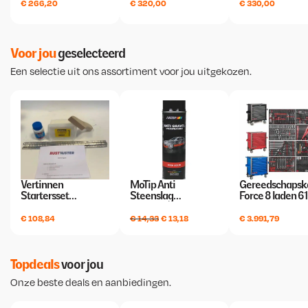
s
8
€
266,20
€
320,00
€
330,00
w
,
a
7
s
4
Voor jou
geselecteerd
:
.
Een selectie uit ons
assortiment
voor jou uitgekozen.
€
2
9
9
,
7
Vertinnen
MoTip Anti
Gereedschapsk
Startersset
Steenslag
Force 8 laden 6
2
Rustbuster
Underbody Coating,
Delig
.
Stone Chipping,
O
H
€
108,84
€
14,33
€
13,18
€
3.991,79
Spuitbus 500ml
o
u
r
i
s
d
Topdeals
voor jou
p
i
Onze beste
deals en aanbiedingen
.
r
g
o
e