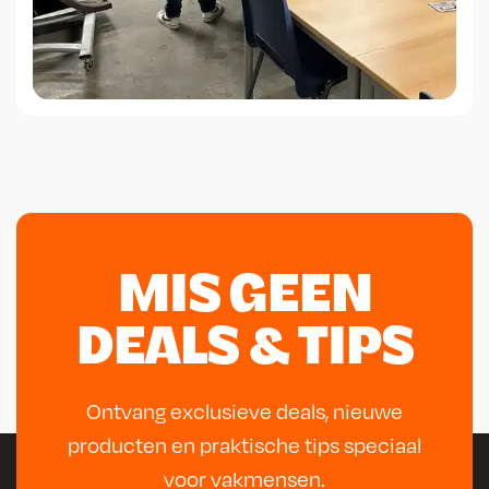
MIS GEEN
DEALS & TIPS
Ontvang exclusieve deals, nieuwe
producten en praktische tips speciaal
voor vakmensen.