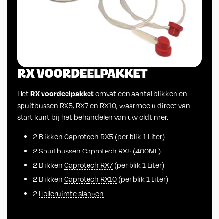
RX VOORDEELPAKKET
Het
RX voordeelpakket
omvat een aantal blikken en
spuitbussen RX5, RX7 en RX10, waarmee u direct van
start kunt bij het behandelen van uw oldtimer.
2 Blikken
Caprotech RX5
(per blik 1 Liter)
2
Spuitbussen Caprotech RX5
(400ML)
2 Blikken
Caprotech RX7
(per blik 1 Liter)
2 Blikken
Caprotech RX10
(per blik 1 Liter)
2
Holleruimte slangen
O
H