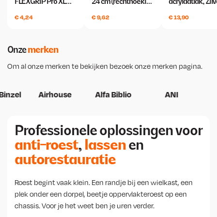
FLEXGRIP Pro XL
24 cm (rechthoekig)
acrylaatlak, Zilv
.
p
€
p
€
p
maat 10
Weber Tools
Mahotec 500m
r
r
r
€
4,24
€
9,62
€
13,90
i
4
i
5
i
j
2
j
.
j
s
5
s
1
s
Onze
merken
w
,
w
4
w
a
0
a
2
a
Om al onze merken te bekijken bezoek onze
merken pagina
.
s
0
s
,
s
:
.
:
5
:
€
€
0
€
zel
Airhouse
Alfa Biblio
ANI
.
4
7
1
4
.
.
Professionele oplossingen voor
1
4
0
,
3
4
anti-roest
,
lassen
en
6
5
4
5
,
,
autorestauratie
.
9
0
3
5
.
.
Roest begint vaak klein. Een randje bij een wielkast, een
plek onder een dorpel, beetje oppervlakteroest op een
chassis. Voor je het weet ben je uren verder.