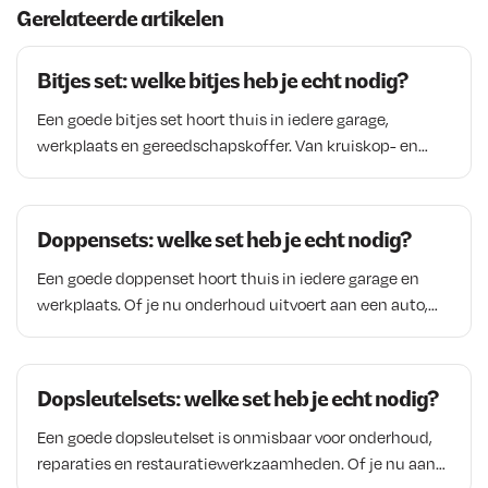
systeem
Gerelateerde artikelen
r
i
s
d
Bitjes set: welke bitjes heb je echt nodig?
p
i
r
g
Een goede bitjes set hoort thuis in iedere garage,
o
e
werkplaats en gereedschapskoffer. Van kruiskop- en
torxschroeven tot inbus- en veiligheidsschroeven, voor
n
p
vrijwel iedere bevestiging bestaat een specifieke bit.
k
r
Juist daarom zijn bitsets verkrijgbaar in veel
e
i
Doppensets: welke set heb je echt nodig?
verschillende uitvoeringen en samenstellingen. In dit
l
j
artikel lees je welke soorten bitjes er zijn, wat de
Een goede doppenset hoort thuis in iedere garage en
i
s
verschillen zijn tussen PH, PZ, Torx en inbusbits en waar
werkplaats. Of je nu onderhoud uitvoert aan een auto,
j
i
je op moet letten bij het kiezen van een bitjes set voor
motor of machine, met de juiste doppen werk je sneller
auto-onderhoud, montagewerkzaamheden en
k
s
en voorkom je beschadigingen aan bouten en moeren.
algemeen gebruik in de werkplaats.
Doppensets zijn verkrijgbaar in verschillende maten,
e
:
Dopsleutelsets: welke set heb je echt nodig?
uitvoeringen en samenstellingen. Van compacte 1/4 inch
p
€
sets voor fijn werk tot robuuste 1/2 inch krachtdoppen
Een goede dopsleutelset is onmisbaar voor onderhoud,
r
voor zwaardere klussen. In dit artikel lees je welke
reparaties en restauratiewerkzaamheden. Of je nu aan
i
2
soorten doppensets er zijn, wanneer je kiest voor torx- of