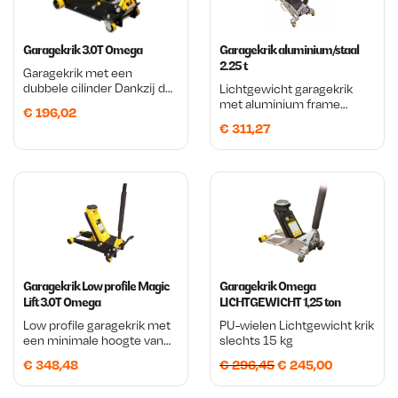
Garagekrik 3.0T Omega
Garagekrik aluminium/staal
2.25 t
Garagekrik met een
dubbele cilinder Dankzij de
Lichtgewicht garagekrik
PU-wielen geen
met aluminium frame
€
196,02
beschadigingen meer op de
Stalen hefarm en
€
311,27
garagevloer Hendel is
handgrepen
voorzien van een foam
schuimlaag om schade aan
de auto te voorkomen Krik
wordt door leverancier aan
u geleverd!
Garagekrik Low profile Magic
Garagekrik Omega
Lift 3.0T Omega
LICHTGEWICHT 1,25 ton
Low profile garagekrik met
PU-wielen Lichtgewicht krik
een minimale hoogte van
slechts 15 kg
slechts 85 mm Cardan
O
H
€
348,48
€
296,45
€
245,00
koppeling om de hefarm te
laten zakken Met Magic Lift
o
u