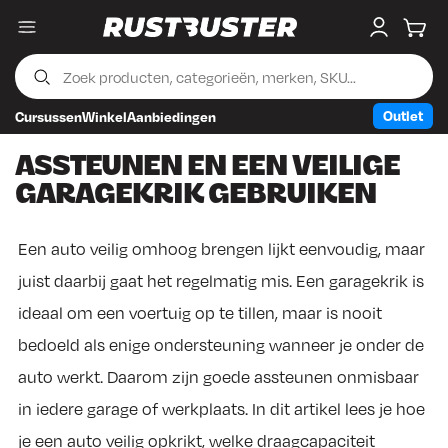
Menu
My accou
Wink
Outlet
Cursussen
Winkel
Aanbiedingen
Skip to content
Skip to footer
ASSTEUNEN EN EEN VEILIGE
GARAGEKRIK GEBRUIKEN
Een auto veilig omhoog brengen lijkt eenvoudig, maar
juist daarbij gaat het regelmatig mis. Een garagekrik is
ideaal om een voertuig op te tillen, maar is nooit
bedoeld als enige ondersteuning wanneer je onder de
auto werkt. Daarom zijn goede assteunen onmisbaar
in iedere garage of werkplaats. In dit artikel lees je hoe
je een auto veilig opkrikt, welke draagcapaciteit