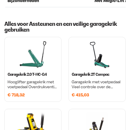
Bijzonderheden
M
et Magic-Lift in
Alles voor Assteunen en een veilige garagekrik
gebruiken
Garagekrik 2.0 T-HC-G4
Garagekrik 2T Compac
Hooglifter garagekrik met
Garagekrik met voetpedaal
voetpedaal Overdrukventiel
Veel controle over de
en ergonomische
snelheid van het zakken
€
718,32
€
415,03
handgreep Extra grote
Standaard geleverd met
zwenkwielen
een
cilinderbeschermingshuls
die beschermt tegen vuil en
lasspatten.