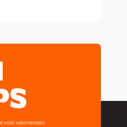
N
PS
al voor vakmensen.