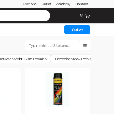
Over ons
Outlet
Academy
Contact
My account
Winkelwagen
Outlet
otive en verbruiksmaterialen
Gereedschapskarren & -wagens