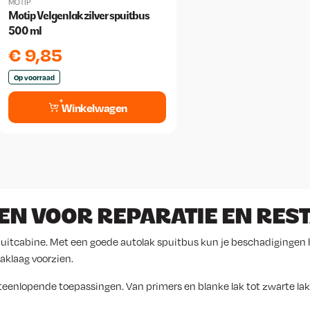
MOTIP
Motip Velgenlak zilver spuitbus
500 ml
€
9,85
Op voorraad
Winkelwagen
EN VOOR REPARATIE EN RES
spuitcabine. Met een goede autolak spuitbus kun je beschadigingen
aklaag voorzien.
iteenlopende toepassingen. Van primers en blanke lak tot zwarte la