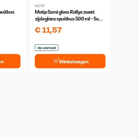
MOTIP
puitbus
Motip Semi gloss Rallye zwart
zijdeglans spuitbus 500 ml - Semi
gloss black
€
11,57
Op voorraad
en
Winkelwagen