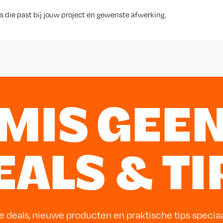
s die past bij jouw project en gewenste afwerking.
MIS GEE
EALS & TI
e deals, nieuwe producten en praktische tips specia