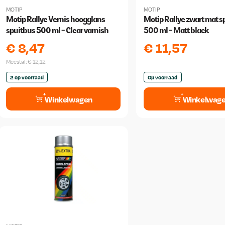
MOTIP
MOTIP
Motip Rallye Vernis hoogglans
Motip Rallye zwart mat s
spuitbus 500 ml - Clear varnish
500 ml - Matt black
€
8,47
€
11,57
Meestal:
€
12,12
2 op voorraad
Op voorraad
Winkelwagen
Winkelwag