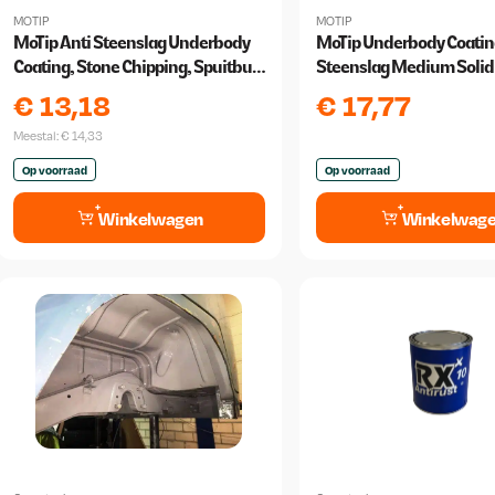
MOTIP
MOTIP
MoTip Anti Steenslag Underbody
MoTip Underbody Coatin
Coating, Stone Chipping, Spuitbus
Steenslag Medium Solid 
500ml
liter
€
13,18
€
17,77
Meestal:
€
14,33
Op voorraad
Op voorraad
Winkelwagen
Winkelwag