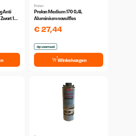
Prolan
g Anti
Prolan Medium 170 0,4L
Zwart 1
Aluminium navulfles
€
27,44
Op voorraad
en
Winkelwagen