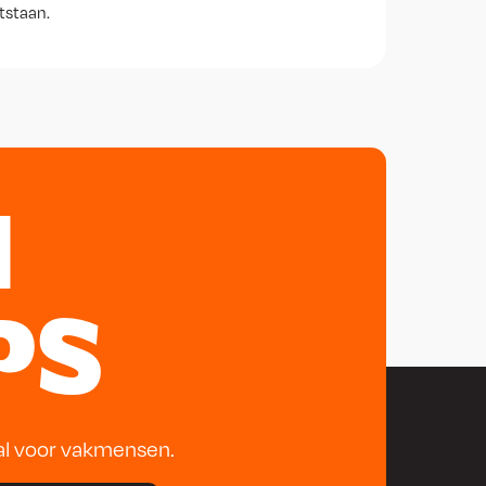
tstaan.
N
PS
al voor vakmensen.