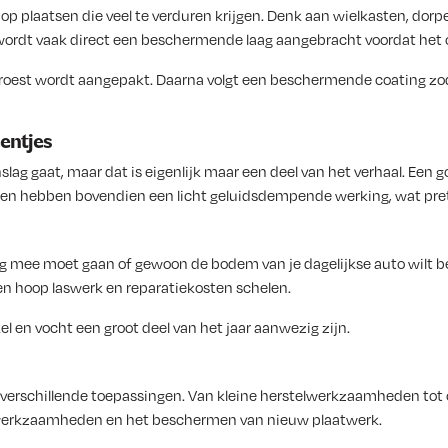
p plaatsen die veel te verduren krijgen. Denk aan wielkasten, dor
 wordt vaak direct een beschermende laag aangebracht voordat het 
ele roest wordt aangepakt. Daarna volgt een beschermende coating z
entjes
g gaat, maar dat is eigenlijk maar een deel van het verhaal. Een g
n hebben bovendien een licht geluidsdempende werking, wat prettig
ang mee moet gaan of gewoon de bodem van je dagelijkse auto wilt 
en hoop laswerk en reparatiekosten schelen.
l en vocht een groot deel van het jaar aanwezig zijn.
r verschillende toepassingen. Van kleine herstelwerkzaamheden to
swerkzaamheden en het beschermen van nieuw plaatwerk.