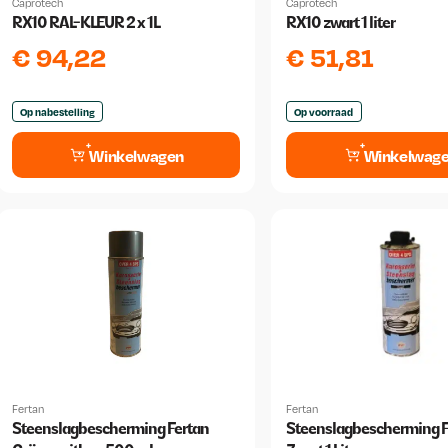
Caprotech
Caprotech
RX10 RAL-KLEUR 2 x 1L
RX10 zwart 1 liter
€
94,22
€
51,81
Op nabestelling
Op voorraad
Winkelwagen
Winkelwag
Fertan
Fertan
Steenslagbescherming Fertan
Steenslagbescherming F