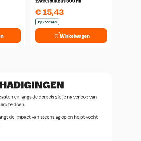
zwart spuitbus 500 ml
€
15,43
Op voorraad
en
Winkelwagen
CHADIGINGEN
asten en langs de dorpels zie je na verloop van
werk te doen.
ngt de impact van steenslag op en helpt vocht
.