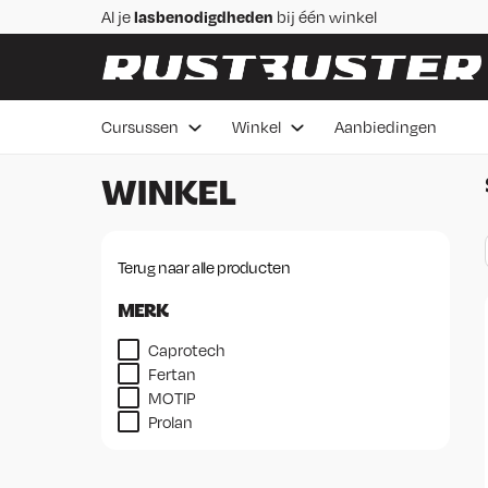
Skip to content
Skip to footer
Al je
lasbenodigdheden
bij één winkel
Praktische
lascursussen
in Veenendaal
Advies van
vakmensen
Betaal in 3 delen,
rentevrij 0%
Cursussen
Winkel
Aanbiedingen
Voor 16:00 besteld de
volgende werkdag bezorgd
WINKEL
Terug naar alle producten
MERK
Caprotech
Fertan
MOTIP
Prolan