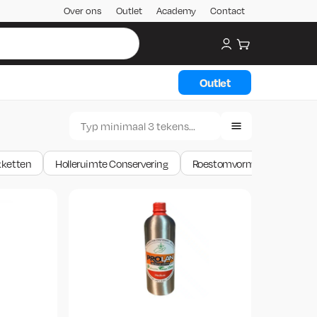
Over ons
Outlet
Academy
Contact
My account
Winkelwagen
Outlet
kketten
Holleruimte Conservering
Roestomvormer - primer en 