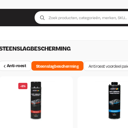
STEENSLAGBESCHERMING
Anti-roest
Steenslagbescherming
Antiroest voordeel pa
-8%