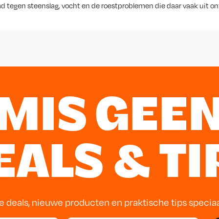
md tegen steenslag, vocht en de roestproblemen die daar vaak uit on
MIS GEE
EALS & TI
e deals, nieuwe producten en praktische tips specia