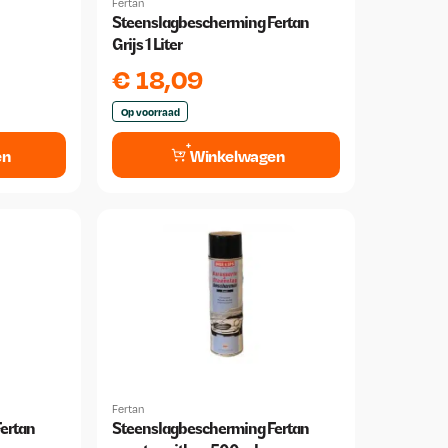
Fertan
Steenslagbescherming Fertan
Grijs 1 Liter
€
18,09
Op voorraad
en
Winkelwagen
Fertan
ertan
Steenslagbescherming Fertan