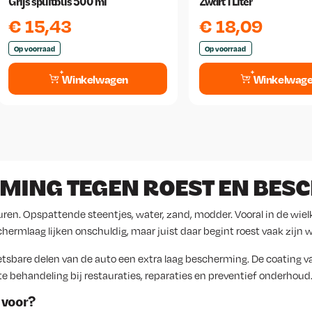
Grijs spuitbus 500 ml
Zwart 1 Liter
€
15,43
€
18,09
Op voorraad
Op voorraad
Winkelwagen
Winkelwag
MING TEGEN ROEST EN BES
ren. Opspattende steentjes, water, zand, modder. Vooral in de wielk
hermlaag lijken onschuldig, maar juist daar begint roest vaak zijn 
sbare delen van de auto een extra laag bescherming. De coating va
e behandeling bij restauraties, reparaties en preventief onderhoud
 voor?