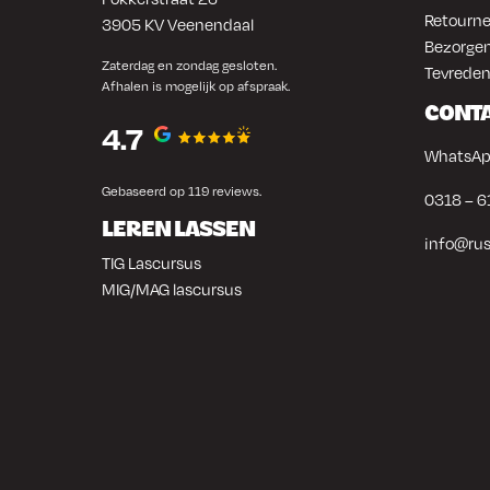
Retourne
3905 KV Veenendaal
Bezorgen
Zaterdag en zondag gesloten.
Tevreden
Afhalen is mogelijk op afspraak.
CONT
4.7
WhatsAp
Gebaseerd op 119 reviews.
0318 – 6
LEREN LASSEN
info@rus
TIG Lascursus
MIG/MAG lascursus