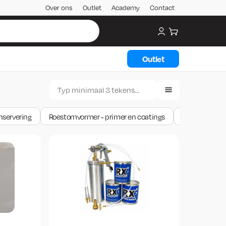
Over ons
Outlet
Academy
Contact
My account
Winkelwagen
Outlet
nservering
Roestomvormer - primer en coatings
Roestoplosser