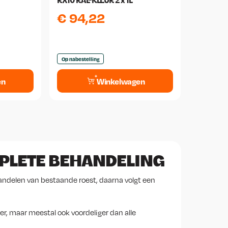
RX10 RAL-KLEUR 2 x 1L
€
94,22
Op nabestelling
en
Winkelwagen
PLETE BEHANDELING
handelen van bestaande roest, daarna volgt een
er, maar meestal ook voordeliger dan alle