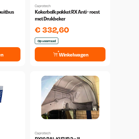
Caprotech
puitbus
Kokerbalk pakket RX Anti- roest
met Drukbeker
€
332,60
Op voorraad
en
Winkelwagen
Caprotech