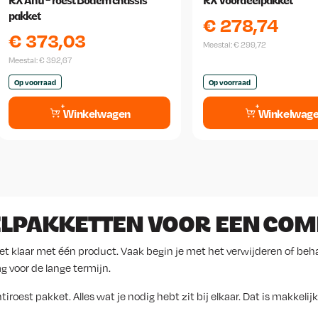
RX Anti - roest Bodem chassis
RX Voordeelpakket
pakket
€
278,74
€
373,03
Meestal:
€
299,72
Meestal:
€
392,67
Op voorraad
Op voorraad
Winkelwagen
Winkelwag
LPAKKETTEN VOOR EEN COM
iet klaar met één product. Vaak begin je met het verwijderen of be
g voor de lange termijn.
est pakket. Alles wat je nodig hebt zit bij elkaar. Dat is makkelijk