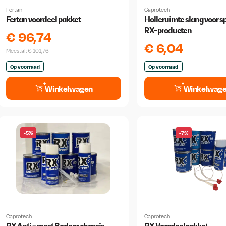
Fertan
Caprotech
Fertan voordeel pakket
Holleruimte slang voor s
RX-producten
€
96,74
€
6,04
Meestal:
€
101,76
Op voorraad
Op voorraad
Winkelwagen
Winkelwag
-5%
-7%
Caprotech
Caprotech