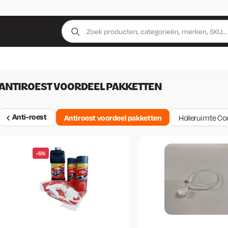
ANTIROEST VOORDEEL PAKKETTEN
Anti-roest
Antiroest voordeel pakketten
Holleruimte Co
-5%