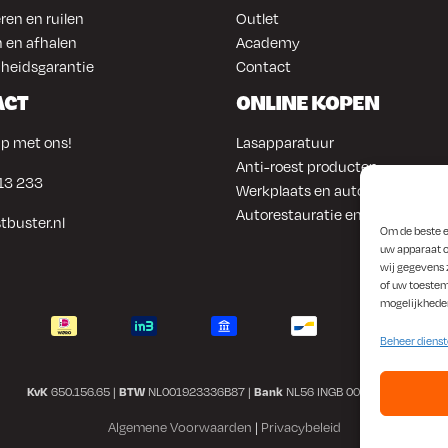
ren en ruilen
Outlet
 en afhalen
Academy
heidsgarantie
Contact
ACT
ONLINE KOPEN
p met ons!
Lasapparatuur
Anti-roest producten
13 233
Werkplaats en automotive
Autorestauratie en plaatwerk
tbuster.nl
Om de beste e
uw apparaat o
wij gegevens 
of uw toestem
mogelijkhede
Beheer diens
KvK
650.156.65 |
BTW
NL001923336B87 |
Bank
NL56 INGB 0008 1266 42
Algemene Voorwaarden
|
Privacybeleid