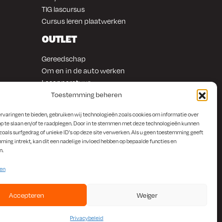
TIG lascursus
Cursus leren plaatwerken
OUTLET
Gereedschap
Om en in de auto werken
Lasapparatuur
Overige producten
Toestemming beheren
rvaringen te bieden, gebruiken wij technologieën zoals cookies om informatie over
p te slaan en/of te raadplegen. Door in te stemmen met deze technologieën kunnen
zoals surfgedrag of unieke ID's op deze site verwerken. Als u geen toestemming geeft
ming intrekt, kan dit een nadelige invloed hebben op bepaalde functies en
n.
ten
Accepteren
Weiger
Privacybeleid