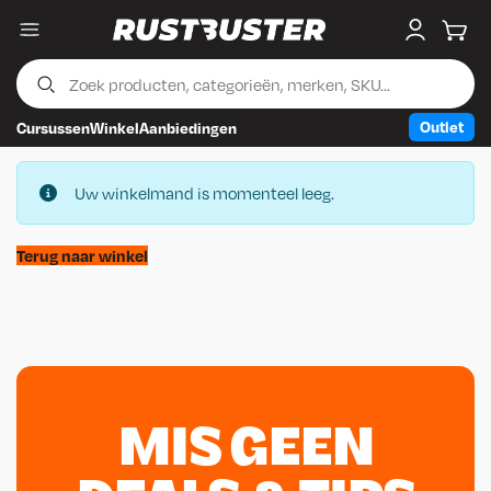
Menu
My accou
Wink
Outlet
Cursussen
Winkel
Aanbiedingen
Skip to content
Skip to footer
Uw winkelmand is momenteel leeg.
Terug naar winkel
MIS GEEN