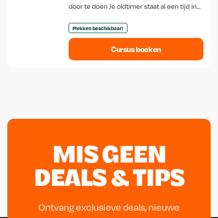
door te doen Je oldtimer staat al een tijd in
de garage. Misschien al maanden. Misschien
zelfs al jaren. Je wilt…
Plekken beschikbaar!
Cursus boeken
MIS GEEN
DEALS & TIPS
Ontvang exclusieve deals, nieuwe