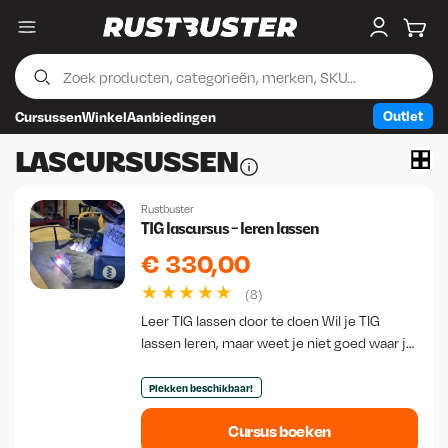
Menu
My accou
Wink
Outlet
Cursussen
Winkel
Aanbiedingen
Skip to content
Skip to footer
LASCURSUSSEN
Rustbuster
TIG lascursus - leren lassen
€
330,00
(8)
Leer TIG lassen door te doen Wil je TIG
lassen leren, maar weet je niet goed waar je
moet beginnen? Tijdens deze
praktijkgerichte TIG lascursus ontdek…
Plekken beschikbaar!
Cursus boeken