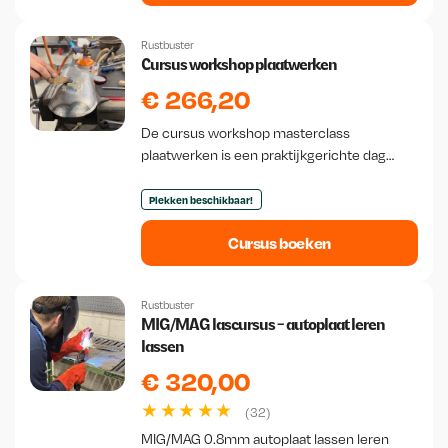
Rustbuster
Cursus workshop plaatwerken
€
266,20
De cursus workshop masterclass
plaatwerken is een praktijkgerichte dag
waarin je de basis en het ambacht van
traditioneel plaatwerken leert. Je werkt met
Plekken beschikbaar!
technieken zoals het…
Cursus boeken
Rustbuster
MIG/MAG lascursus - autoplaat leren
lassen
€
320,00
(32)
MIG/MAG 0.8mm autoplaat lassen leren