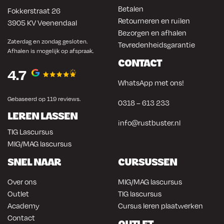
Betalen
Fokkerstraat 26
Retourneren en ruilen
3905 KV Veenendaal
Bezorgen en afhalen
Zaterdag en zondag gesloten.
Tevredenheidsgarantie
Afhalen is mogelijk op afspraak.
CONTACT
4.7
WhatsApp met ons!
Gebaseerd op 119 reviews.
0318 – 613 233
LEREN LASSEN
info@rustbuster.nl
TIG Lascursus
MIG/MAG lascursus
SNEL NAAR
CURSUSSEN
Over ons
MIG/MAG lascursus
Outlet
TIG lascursus
Academy
Cursus leren plaatwerken
Contact