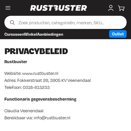
Menu
My accou
Wink
Outlet
Cursussen
Winkel
Aanbiedingen
Skip to content
Skip to footer
PRIVACYBELEID
Rustbuster
Website:
www.rustbuster.nl
Adres: Fokkerstraat 26, 3905 KV Veenendaal
Telefoon: 0318-613233
Functionaris gegevensbescherming
Claudia Veenendaal
Bereikbaar via: info@rustbuster.nl