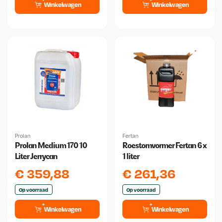
Winkelwagen
Winkelwagen
Prolan
Fertan
Prolan Medium 170 10
Roestomvormer Fertan 6 x
Liter Jerrycan
1 liter
€
359,88
€
261,36
Op voorraad
Op voorraad
Winkelwagen
Winkelwagen