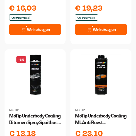
transparent brown 500ml
Onderschroefbus 1000ml
€
16,03
€
19,23
Op voorraad
Op voorraad
Winkelwagen
Winkelwagen
-8%
MOTIP
MOTIP
MoTip Underbody Coating
MoTip Underbody Coating
Bitumen Spray Spuitbus
ML Anti Roest
500ml
Onderschroefbus 1000ml
€
13,18
€
23,10