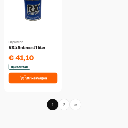
Caprotech
RX5 Antiroest 1 liter
€
41,10
Op voorraad
Winkelwagen
»
1
2