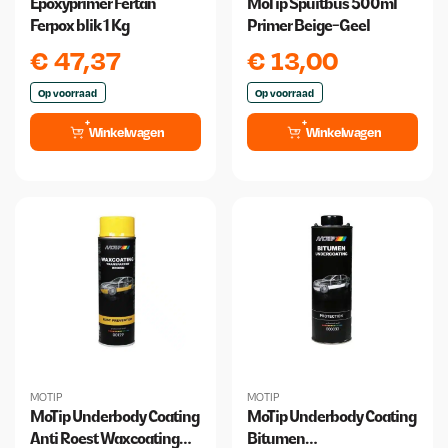
Epoxyprimer Fertan
MoTip Spuitbus 500ml
Ferpox blik 1 Kg
Primer Beige-Geel
€
47,37
€
13,00
Op voorraad
Op voorraad
Winkelwagen
Winkelwagen
MOTIP
MOTIP
MoTip Underbody Coating
MoTip Underbody Coating
Anti Roest Waxcoating
Bitumen