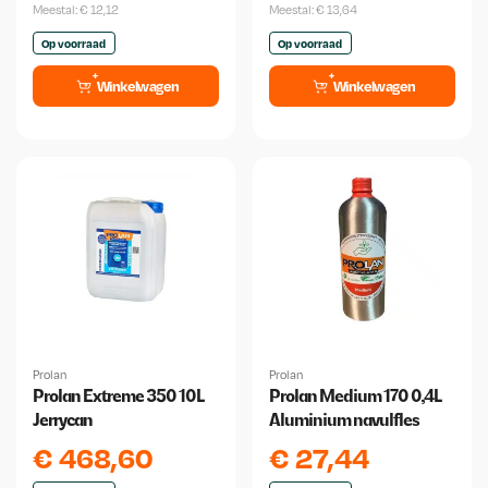
Meestal:
€
12,12
Meestal:
€
13,64
Op voorraad
Op voorraad
Winkelwagen
Winkelwagen
Prolan
Prolan
Prolan Extreme 350 10L
Prolan Medium 170 0,4L
Jerrycan
Aluminium navulfles
€
468,60
€
27,44