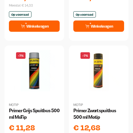
Meestal:
€
14,33
Op voorraad
Op voorraad
Winkelwagen
Winkelwagen
-7%
-7%
MOTIP
MOTIP
Primer Grijs Spuitbus 500
Primer Zwart spuitbus
ml MoTip
500 ml Motip
€
11,28
€
12,68