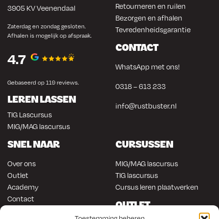
Retourneren en ruilen
3905 KV Veenendaal
Bezorgen en afhalen
Zaterdag en zondag gesloten.
Tevredenheidsgarantie
Afhalen is mogelijk op afspraak.
CONTACT
4.7
WhatsApp met ons!
Gebaseerd op 119 reviews.
0318 – 613 233
LEREN LASSEN
info@rustbuster.nl
TIG Lascursus
MIG/MAG lascursus
SNEL NAAR
CURSUSSEN
Over ons
MIG/MAG lascursus
Outlet
TIG lascursus
Academy
Cursus leren plaatwerken
Contact
OUTLET
ONLINE KOPEN
Toestemming beheren