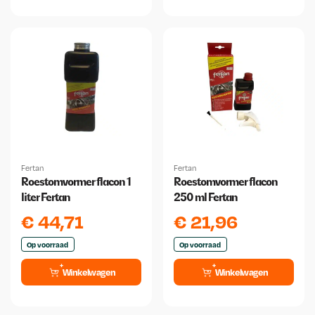
Fertan
Fertan
Roestomvormer flacon 1
Roestomvormer flacon
liter Fertan
250 ml Fertan
€
44,71
€
21,96
Op voorraad
Op voorraad
Winkelwagen
Winkelwagen