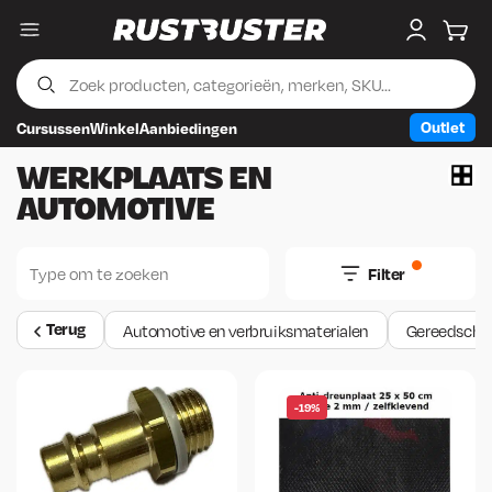
Menu
My accou
Wink
Outlet
Cursussen
Winkel
Aanbiedingen
Skip to content
Skip to footer
WERKPLAATS EN
AUTOMOTIVE
Filter
Terug
Automotive en verbruiksmaterialen
Gereedscha
-19%