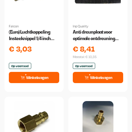
Falcon
Inp Quality
(Euro) Luchtkoppeling
Anti dreunplaat voor
Insteeknippel 1/4 inch
optimale ontdreuning
Buitendraad
250x500 2 mm
€
3,03
€
8,41
Meestal:
€
10,35
Op voorraad
Op voorraad
Winkelwagen
Winkelwagen