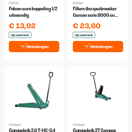
Falcon
Gerson
Falcon euro koppeling 1/2
Filters tbv spuitmasker
uitwendig
Gerson serie 8000 en
9000
€
13,92
€
23,60
Op voorraad
Op voorraad
Winkelwagen
Winkelwagen
Compac
Compac
Garagekrik 2.0 T-HC-G4
Garagekrik 2T Compac