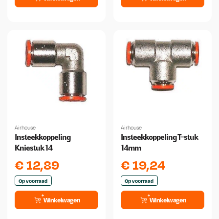
Airhouse
Airhouse
Insteekkoppeling
Insteekkoppeling T-stuk
Kniestuk 14
14mm
€
12,89
€
19,24
Op voorraad
Op voorraad
Winkelwagen
Winkelwagen