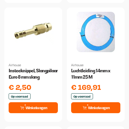
Airhouse
Airhouse
Insteeknippel, Slangpilaar
Luchtleiding 14mm x
Euro 8 mm slang
11mm 25 M
€
2,50
€
169,91
Op voorraad
Op voorraad
Winkelwagen
Winkelwagen