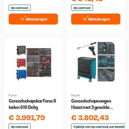
Op voorraad
Op voorraad
Winkelwagen
Winkelwagen
Force
Hazet
Gereedschapskar Force 8
Gereedschapswagen
laden 610 Delig
Hazet met 3 gevulde
laden 137-delig
€
3.991,79
€
3.802,43
Op voorraad
Tijdelijk niet op voorraad, wel bestelbaa