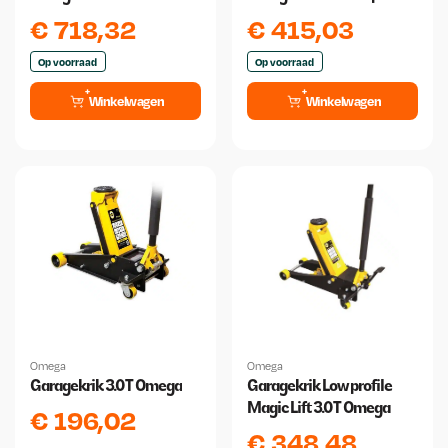
€
718,32
€
415,03
Op voorraad
Op voorraad
Winkelwagen
Winkelwagen
Omega
Omega
Garagekrik 3.0T Omega
Garagekrik Low profile
Magic Lift 3.0T Omega
€
196,02
€
348,48