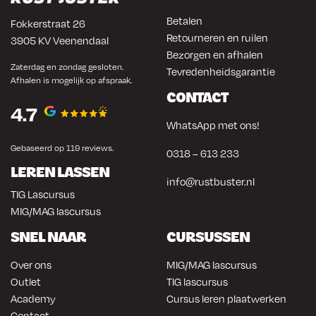
Betalen
Fokkerstraat 26
Retourneren en ruilen
3905 KV Veenendaal
Bezorgen en afhalen
Zaterdag en zondag gesloten.
Tevredenheidsgarantie
Afhalen is mogelijk op afspraak.
CONTACT
4.7
WhatsApp met ons!
Gebaseerd op 119 reviews.
0318 – 613 233
LEREN LASSEN
info@rustbuster.nl
TIG Lascursus
MIG/MAG lascursus
SNEL NAAR
CURSUSSEN
Over ons
MIG/MAG lascursus
Outlet
TIG lascursus
Academy
Cursus leren plaatwerken
Contact