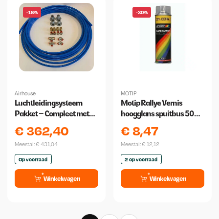
-16%
-30%
Airhouse
MOTIP
Luchtleidingsysteem
Motip Rallye Vernis
Pakket – Compleet met
hoogglans spuitbus 500
PU Polyamide
ml - Clear varnish
€
362,40
€
8,47
Luchtleiding 25m
Meestal:
€
431,04
Meestal:
€
12,12
Op voorraad
2 op voorraad
Winkelwagen
Winkelwagen