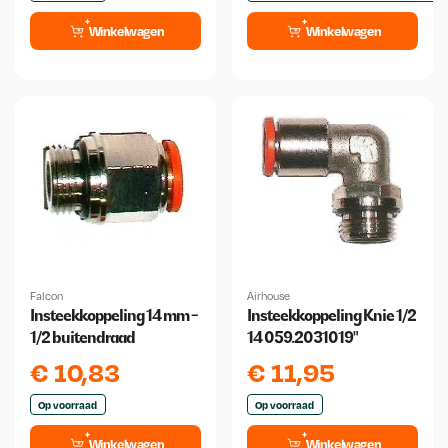
Winkelwagen
Winkelwagen
Falcon
Airhouse
Insteekkoppeling 14 mm -
Insteekkoppeling Knie 1/2
1/2 buitendraad
14 059.2031019"
€
10,83
€
11,95
Op voorraad
Op voorraad
Winkelwagen
Winkelwagen