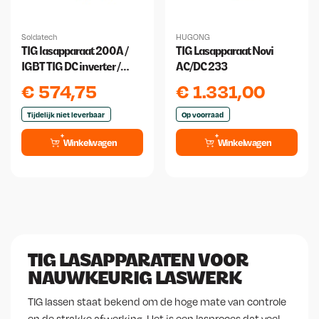
Soldatech
HUGONG
TIG lasapparaat 200A /
TIG Lasapparaat Novi
IGBT TIG DC inverter /
AC/DC 233
lastoestel / lasmachine
€
574,75
€
1.331,00
Tijdelijk niet leverbaar
Op voorraad
Winkelwagen
Winkelwagen
TIG LASAPPARATEN VOOR
NAUWKEURIG LASWERK
TIG lassen staat bekend om de hoge mate van controle
en de strakke afwerking. Het is een lasproces dat veel