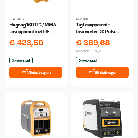
HUGONG
Mw-Tools
Hugong 160 TIG / MMA
Tig Lasapparaat -
Lasapparaat met HF
lasinverter DC Pulse
Ontsteking – 230V
200A + Accessoires
€
423,50
€
389,68
Meestal:
€
410,19
Op voorraad
Op voorraad
Winkelwagen
Winkelwagen