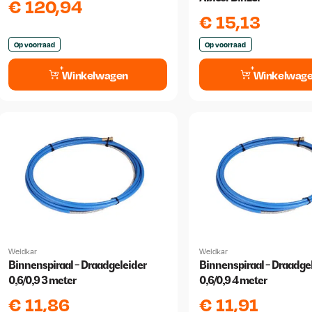
€
120,94
€
15,13
Op voorraad
Op voorraad
Winkelwagen
Winkelwag
Weldkar
Weldkar
Binnenspiraal - Draadgeleider
Binnenspiraal - Draadge
0,6/0,9 3 meter
0,6/0,9 4 meter
€
11,86
€
11,91