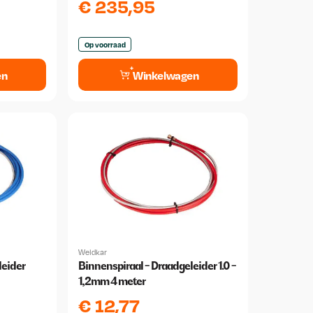
€
235,95
Op voorraad
en
Winkelwagen
Weldkar
leider
Binnenspiraal - Draadgeleider 1.0 -
1,2mm 4 meter
€
12,77