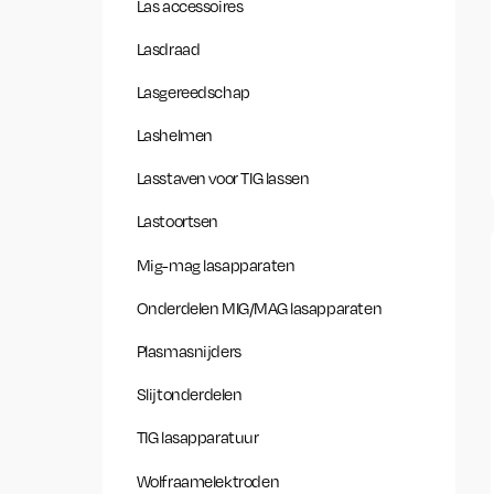
Las accessoires
Lasdraad
Lasgereedschap
Lashelmen
Lasstaven voor TIG lassen
Lastoortsen
Mig-mag lasapparaten
Onderdelen MIG/MAG lasapparaten
Plasmasnijders
Slijtonderdelen
TIG lasapparatuur
Wolfraamelektroden