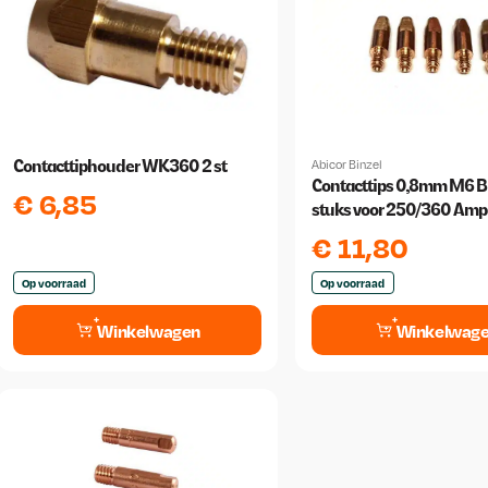
Contacttiphouder WK360 2 st
Abicor Binzel
Contacttips 0,8mm M6 Bi
€
6,85
stuks voor 250/360 Amp 
€
11,80
Op voorraad
Op voorraad
Winkelwagen
Winkelwag