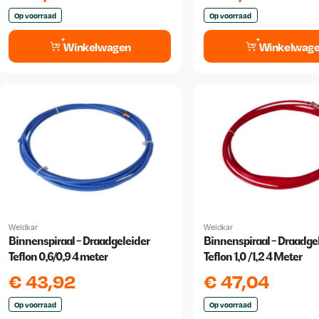
Op voorraad
Op voorraad
Winkelwagen
Winkelwag
Weldkar
Weldkar
Binnenspiraal - Draadgeleider
Binnenspiraal - Draadge
Teflon 0,6/0,9 4 meter
Teflon 1,0 /1,2 4 Meter
€
43,92
€
47,04
Op voorraad
Op voorraad