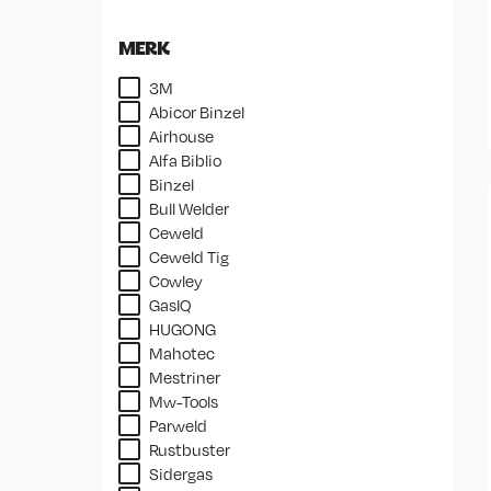
MERK
3M
Abicor Binzel
Airhouse
Alfa Biblio
Binzel
Bull Welder
Ceweld
Ceweld Tig
Cowley
GasIQ
HUGONG
Mahotec
Mestriner
Mw-Tools
Parweld
Rustbuster
Sidergas