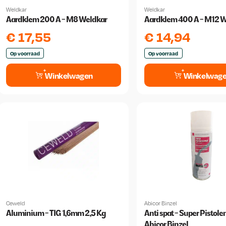
Weldkar
Weldkar
Aardklem 200 A - M8 Weldkar
Aardklem 400 A - M12 W
€
17,55
€
14,94
Op voorraad
Op voorraad
Winkelwagen
Winkelwag
Ceweld
Abicor Binzel
Aluminium - TIG 1,6mm 2,5 Kg
Anti spat - Super Pistole
Abicor Binzel