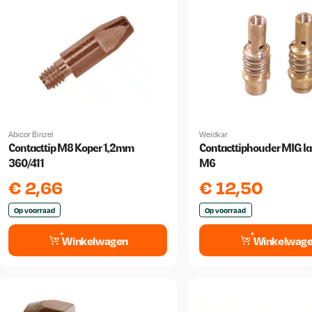
Abicor Binzel
Weldkar
Contacttip M8 Koper 1,2mm
Contacttiphouder MIG la
360/411
M6
€
2,66
€
12,50
Op voorraad
Op voorraad
Winkelwagen
Winkelwag