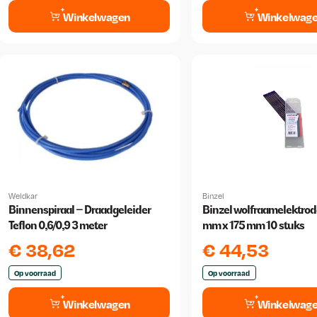
Winkelwagen
Winkelwag
Weldkar
Binzel
Binnenspiraal – Draadgeleider
Binzel wolfraamelektrode
Teflon 0,6/0,9 3 meter
mm x 175 mm 10 stuks
€
38,62
€
44,53
Op voorraad
Op voorraad
Winkelwagen
Winkelwag