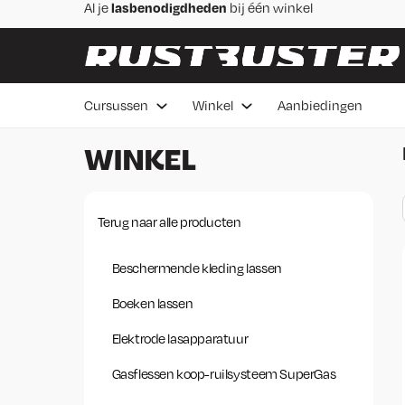
Skip to content
Skip to footer
Praktische
lascursussen
in Veenendaal
Advies van
vakmensen
Betaal in 3 delen,
rentevrij 0%
Voor 16:00 besteld de
volgende werkdag bezorgd
Cursussen
Winkel
Aanbiedingen
WINKEL
Terug naar alle producten
Beschermende kleding lassen
Boeken lassen
Elektrode lasapparatuur
Gasflessen koop-ruilsysteem SuperGas