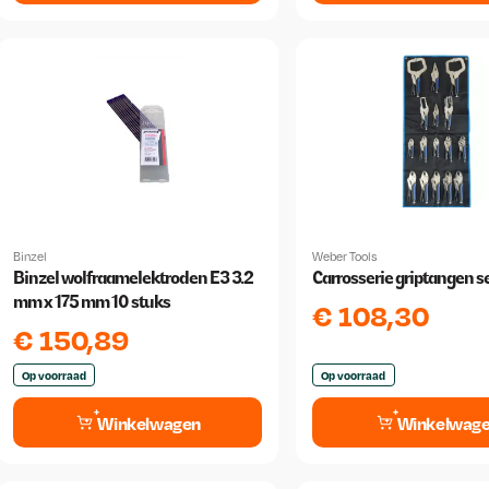
Binzel
Weber Tools
Binzel wolfraamelektroden E3 3.2
Carrosserie griptangen se
mm x 175 mm 10 stuks
€
108,30
€
150,89
Op voorraad
Op voorraad
Winkelwagen
Winkelwag