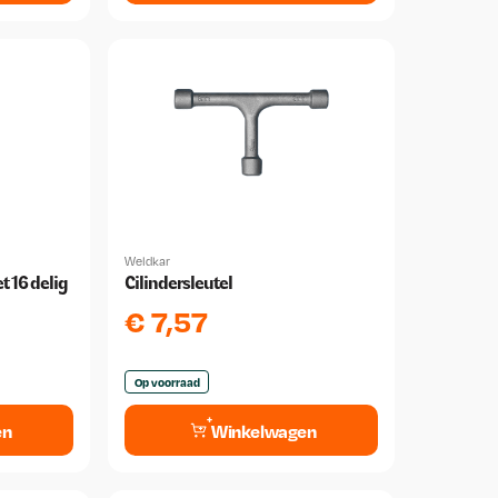
Weldkar
t 16 delig
Cilindersleutel
€
7,57
Op voorraad
en
Winkelwagen