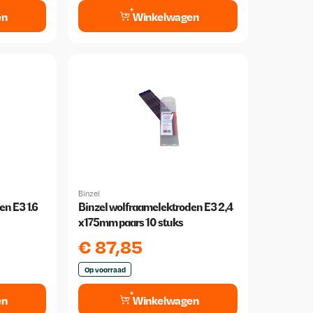
en
Winkelwagen
Binzel
n E3 1.6
Binzel wolfraamelektroden E3 2,4
x175mm paars 10 stuks
€
87,85
Op voorraad
en
Winkelwagen