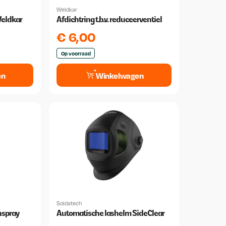
Weldkar
eldkar
Afdichtring t.b.v. reduceerventiel
€
6,00
Op voorraad
en
Winkelwagen
Soldatech
nspray
Automatische lashelm SideClear