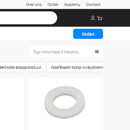
Over ons
Outlet
Academy
Contact
My account
Winkelwagen
Outlet
lektrode lasapparatuur
Gasflessen koop-ruilsysteem SuperGas