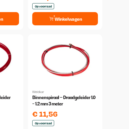
Op voorraad
en
Winkelwagen
Weldkar
leider
Binnenspiraal – Draadgeleider 1.0
- 1.2 mm 3 meter
€
11,56
Op voorraad