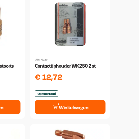
Weldkar
stoorts
Contacttiphouder WK250 2 st
€
12,72
Op voorraad
en
Winkelwagen