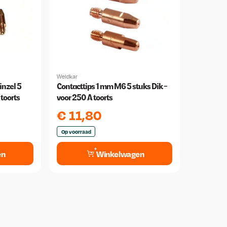
Weldkar
nzel 5
Contacttips 1 mm M6 5 stuks Dik -
toorts
voor 250 A toorts
€
11,80
Op voorraad
en
Winkelwagen