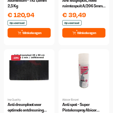
Aluminium - TIG 1,6mm
ANI Tectylspuit, holle
2,5 Kg
ruimtespuit A/206 5mm
Spuitmond + Slang
€
120,94
€
39,49
500mm
Op voorraad
Op voorraad
Winkelwagen
Winkelwagen
-19%
Inp Quality
Abicor Binzel
Anti dreunplaat voor
Anti spat - Super
optimale ontdreuning
Pistolenspray Abicor