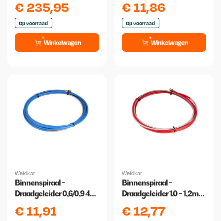
meter
€
235,95
€
11,86
Op voorraad
Op voorraad
Winkelwagen
Winkelwagen
Weldkar
Weldkar
Binnenspiraal -
Binnenspiraal -
Draadgeleider 0,6/0,9 4
Draadgeleider 1.0 - 1,2mm
meter
4 meter
€
11,91
€
12,77