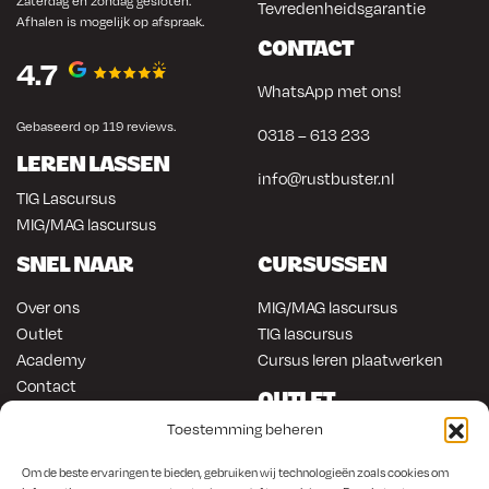
Zaterdag en zondag gesloten.
Tevredenheidsgarantie
Afhalen is mogelijk op afspraak.
CONTACT
4.7
WhatsApp met ons!
Gebaseerd op 119 reviews.
0318 – 613 233
LEREN LASSEN
info@rustbuster.nl
TIG Lascursus
MIG/MAG lascursus
SNEL NAAR
CURSUSSEN
Over ons
MIG/MAG lascursus
Outlet
TIG lascursus
Academy
Cursus leren plaatwerken
Contact
OUTLET
ONLINE KOPEN
Toestemming beheren
Gereedschap
Lasapparatuur
Om en in de auto werken
Om de beste ervaringen te bieden, gebruiken wij technologieën zoals cookies om