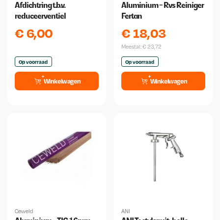
Afdichtring t.b.v.
Aluminium - Rvs Reiniger
reduceerventiel
Fertan
€
6,00
€
18,03
Meestal:
€
23,72
Op voorraad
Op voorraad
Winkelwagen
Winkelwagen
Ceweld
ANI