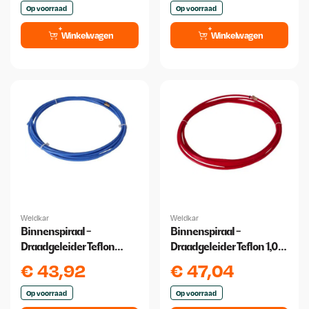
Op voorraad
Op voorraad
Winkelwagen
Winkelwagen
Weldkar
Weldkar
Binnenspiraal -
Binnenspiraal -
Draadgeleider Teflon
Draadgeleider Teflon 1,0
0,6/0,9 4 meter
/1,2 4 Meter
€
43,92
€
47,04
Op voorraad
Op voorraad