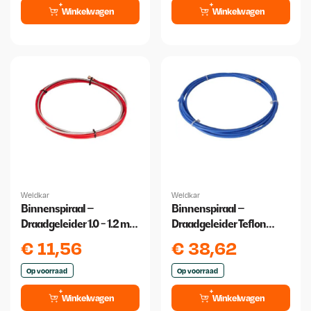
Winkelwagen
Winkelwagen
Weldkar
Weldkar
Binnenspiraal –
Binnenspiraal –
Draadgeleider 1.0 - 1.2 mm
Draadgeleider Teflon
3 meter
0,6/0,9 3 meter
€
11,56
€
38,62
Op voorraad
Op voorraad
Winkelwagen
Winkelwagen