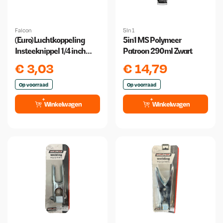
Falcon
5In 1
(Euro) Luchtkoppeling
5in1 MS Polymeer
Insteeknippel 1/4 inch
Patroon 290ml Zwart
Buitendraad
€
3,03
€
14,79
Op voorraad
Op voorraad
Winkelwagen
Winkelwagen