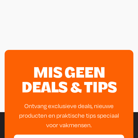
MIS GEEN
DEALS & TIPS
Ontvang exclusieve deals, nieuwe
producten en praktische tips speciaal
voor vakmensen.