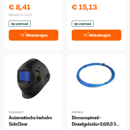
250x500 2 mm
Binzel
€
8,41
€
15,13
Meestal:
€
10,35
Op voorraad
Op voorraad
Winkelwagen
Winkelwagen
Soldatech
Weldkar
Automatische lashelm
Binnenspiraal -
SideClear
Draadgeleider 0,6/0,9 3