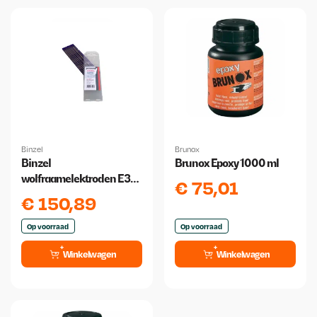
Binzel
Brunox
Binzel
Brunox Epoxy 1000 ml
wolfraamelektroden E3
€
75,01
3.2 mm x 175 mm 10 stuks
€
150,89
Op voorraad
Op voorraad
Winkelwagen
Winkelwagen