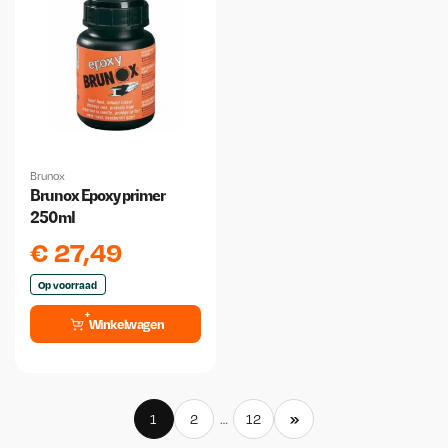
Brunox
Brunox Epoxy primer
250ml
€
27,49
Op voorraad
Winkelwagen
»
1
2
…
12