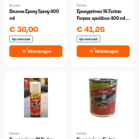
Brunox
Fertan
Brunox Epoxy Spray 400
Epoxyprimer 1K Fertan
ml
Ferpox spuitbus 400 ml 2
stuks!
€
36,00
€
41,26
Op voorraad
Op voorraad
Winkelwagen
Winkelwagen
Fertan
Fertan