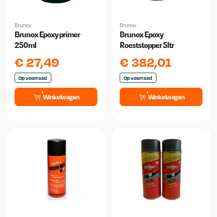
Brunox
Brunox
Brunox Epoxy primer
Brunox Epoxy
250ml
Roeststopper 5ltr
€
27,49
€
382,01
Op voorraad
Op voorraad
Winkelwagen
Winkelwagen