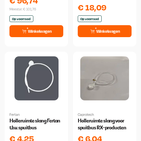
€
96,74
en 0,25 liter flessen
€
18,09
Meestal:
€
101,76
Op voorraad
Op voorraad
Winkelwagen
Winkelwagen
Fertan
Caprotech
Holleruimte slang Fertan
Holleruimte slang voor
t.b.v. spuitbus
spuitbus RX-producten
€
4,25
€
6,04