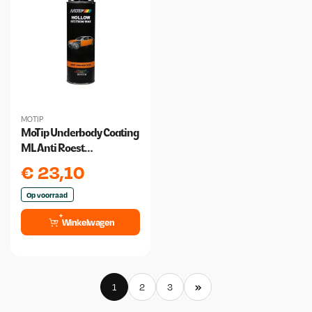
MOTIP
MoTip Underbody Coating
ML Anti Roest
Onderschroefbus 1000ml
€
23,10
Op voorraad
Winkelwagen
»
1
2
3