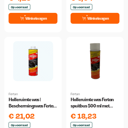
Op voorraad
Op voorraad
Winkelwagen
Winkelwagen
Fertan
Fertan
Holleruimte was |
Holleruimte was Fertan
Beschermingswas Fertan
spuitbus 500 ml met
normbus 1 liter
slang
€
21,02
€
18,23
Op voorraad
Op voorraad