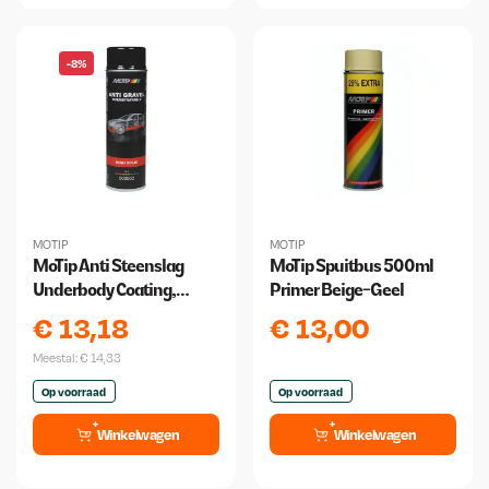
-8%
MOTIP
MOTIP
MoTip Anti Steenslag
MoTip Spuitbus 500ml
Underbody Coating,
Primer Beige-Geel
Stone Chipping, Spuitbus
€
13,18
€
13,00
500ml
Meestal:
€
14,33
Op voorraad
Op voorraad
Winkelwagen
Winkelwagen