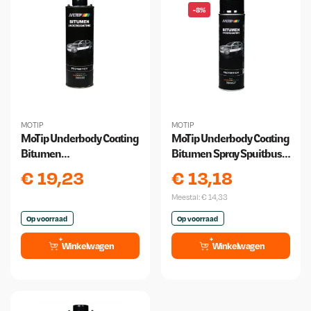
-8%
MOTIP
MOTIP
MoTip Underbody Coating
MoTip Underbody Coating
Bitumen
Bitumen Spray Spuitbus
Onderschroefbus 1000ml
500ml
€
19,23
€
13,18
Meestal:
€
14,33
Op voorraad
Op voorraad
Winkelwagen
Winkelwagen