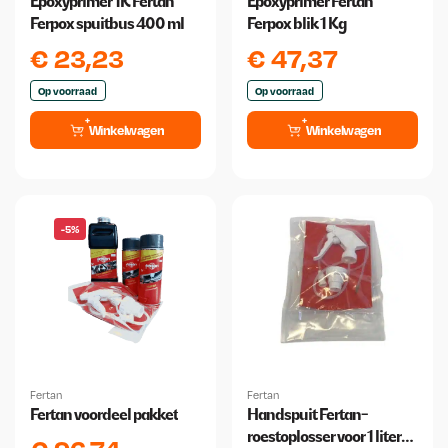
Epoxyprimer 1K Fertan
Epoxyprimer Fertan
Ferpox spuitbus 400 ml
Ferpox blik 1 Kg
€
23,23
€
47,37
Op voorraad
Op voorraad
Winkelwagen
Winkelwagen
-5%
Fertan
Fertan
Fertan voordeel pakket
Handspuit Fertan-
roestoplosser voor 1 liter