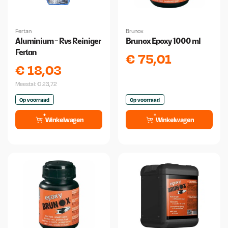
Fertan
Brunox
Aluminium - Rvs Reiniger
Brunox Epoxy 1000 ml
Fertan
€
75,01
€
18,03
Meestal:
€
23,72
Op voorraad
Op voorraad
Winkelwagen
Winkelwagen