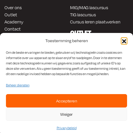
Over ons
MIG/MAG lascursus
Outlet
TIG lascursus
Academy
Cursus leren plaatwerken
Contact
OUTLET
ONLINE KOPEN
Toestemming beheren
Gereedschap
Lasapparatuur
Om en in de auto werken
Om de beste ervaringen te bieden, gebruiken wij technologieën zoals cookies om
Anti-roest producten
informatie over uw apparaat op te slaan en/of te raadplegen. Door in te stemmen
Lasapparatuur
met deze technologieën kunnen wij gegevens zoals surfgedrag of unieke ID's op
Werkplaats en automotive
Overige producten
deze site verwerken. Als u geen toestemming geeft of uw toestemming intrekt, kan
Autorestauratie en plaatwerk
dit een nadelige invloed hebben op bepaalde functies en mogelijkheden.
Beheer diensten
Accepteren
KvK
650.156.65 |
BTW
NL001923336B87 |
Bank
NL56 INGB 0008 1266 42
Weiger
Algemene Voorwaarden
|
Privacybeleid
Privacybeleid
©
2026 Rustbuster