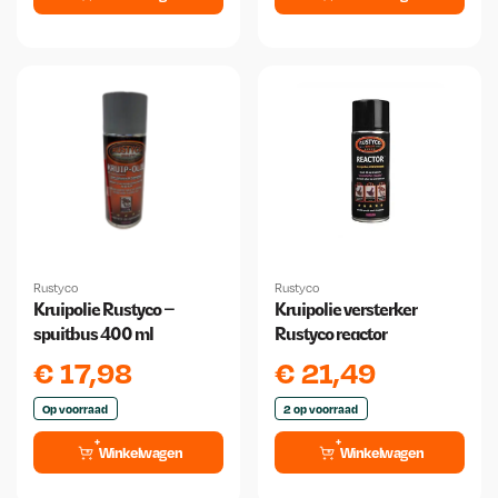
Rustyco
Rustyco
Kruipolie Rustyco –
Kruipolie versterker
spuitbus 400 ml
Rustyco reactor
€
17,98
€
21,49
Op voorraad
2 op voorraad
Winkelwagen
Winkelwagen