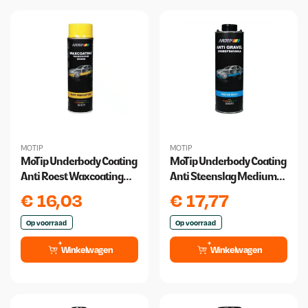
MOTIP
MOTIP
MoTip Underbody Coating
MoTip Underbody Coating
Anti Roest Waxcoating
Anti Steenslag Medium
transparent brown 500ml
Solid Zwart 1 liter
€
16,03
€
17,77
Op voorraad
Op voorraad
Winkelwagen
Winkelwagen