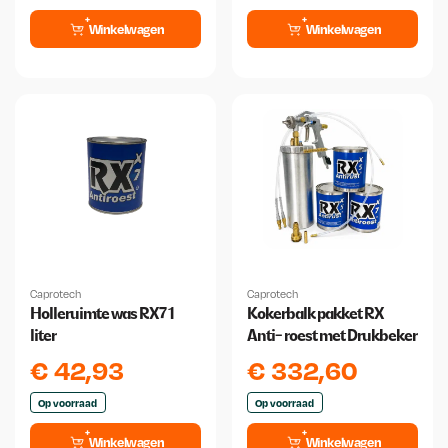
Winkelwagen
Winkelwagen
Caprotech
Caprotech
Holleruimte was RX7 1
Kokerbalk pakket RX
liter
Anti- roest met Drukbeker
€
42,93
€
332,60
Op voorraad
Op voorraad
Winkelwagen
Winkelwagen