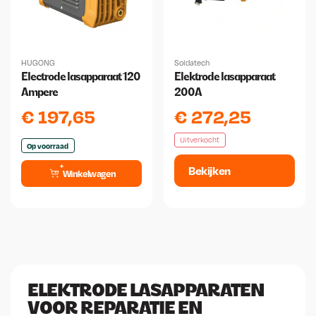
HUGONG
Soldatech
Electrode lasapparaat 120
Elektrode lasapparaat
Ampere
200A
€
197,65
€
272,25
Uitverkocht
Op voorraad
Bekijken
Winkelwagen
ELEKTRODE LASAPPARATEN
VOOR REPARATIE EN