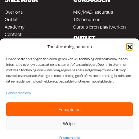
Over ons
MIG/MAG lascursus
Outlet
TIG lascursus
Academy
Cursus leren plaatwerken
Contact
OUTLET
ONLINE KOPEN
Toestemming beheren
Gereedschap
Lasapparatuur
Om en in de auto werken
Om de beste ervaringen te bieden, gebruiken wij technologieën zoals cookies om
Anti-roest producten
Lasapparatuur
informatie over uw apparaat op te slaan en/of te raadplegen. Door in te stemmen
met deze technologieën kunnen wij gegevens zoals surfgedrag of unieke ID's op
Werkplaats en automotive
Overige producten
deze site verwerken. Als u geen toestemming geeft of uw toestemming intrekt, kan
Autorestauratie en plaatwerk
dit een nadelige invloed hebben op bepaalde functies en mogelijkheden.
Beheer diensten
Accepteren
KvK
650.156.65 |
BTW
NL001923336B87 |
Bank
NL56 INGB 0008 1266 42
Weiger
Algemene Voorwaarden
|
Privacybeleid
Privacybeleid