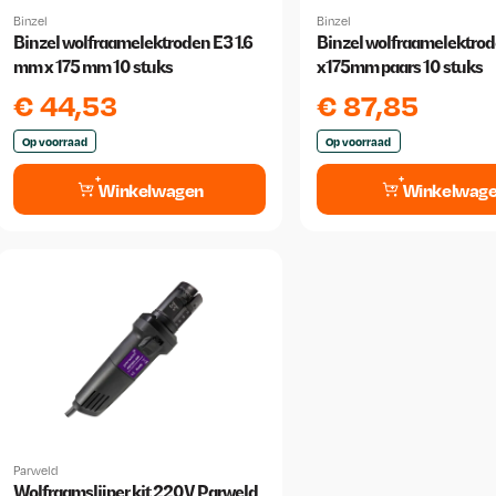
Binzel
Binzel
Binzel wolfraamelektroden E3 1.6
Binzel wolfraamelektrod
mm x 175 mm 10 stuks
x175mm paars 10 stuks
€
44,53
€
87,85
Op voorraad
Op voorraad
Winkelwagen
Winkelwag
Parweld
Wolfraamslijper kit 220V Parweld