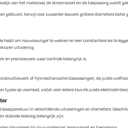
kelijk van het materiaal, de stroomsoort en de toepassing wordt ge
n gebruikt, terwijl voor zwaarder laswerk grotere diameters beter g
elpt om nauwkeuriger te werken en een constantere las te leggen. V
ekozen uitvoering.
rk en precisiewerk waar controle belangrijk is.
constructiewerk of fijnmechanische toepassingen, de juiste wolfraa
types op voorraad, zodat voor iedere klus de juiste elektrode besc
ter
G lasapparatuur in verschillende uitvoeringen en diameters. Geschik
stabiele lasboog belangrijk zijn.
den die passen bij jouw materiaal, lasapparaat en toepassing.