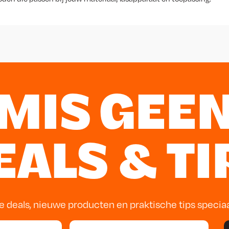
MIS GEE
EALS & TI
e deals, nieuwe producten en praktische tips specia