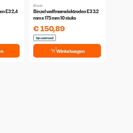
Binzel
en E3 2,4
Binzel wolfraamelektroden E3 3.2
mm x 175 mm 10 stuks
€
150,89
Op voorraad
en
Winkelwagen