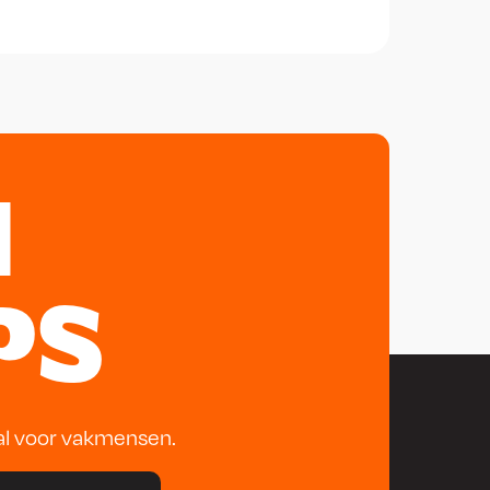
N
PS
al voor vakmensen.