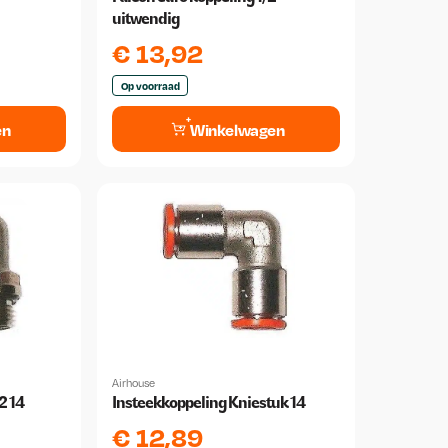
uitwendig
€
13,92
Op voorraad
en
Winkelwagen
Airhouse
2 14
Insteekkoppeling Kniestuk 14
€
12,89