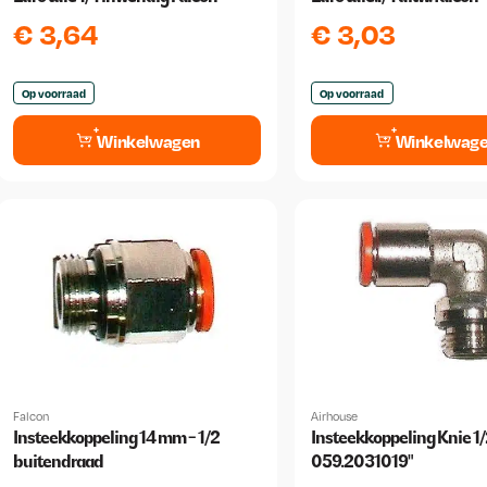
€
3,64
€
3,03
Op voorraad
Op voorraad
Winkelwagen
Winkelwag
Falcon
Airhouse
Insteekkoppeling 14 mm - 1/2
Insteekkoppeling Knie 1/
buitendraad
059.2031019"