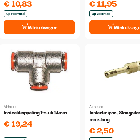
€
10,83
€
11,95
Op voorraad
Op voorraad
Winkelwagen
Winkelwag
Airhouse
Airhouse
Insteekkoppeling T-stuk 14mm
Insteeknippel, Slangpilaa
mm slang
€
19,24
€
2,50