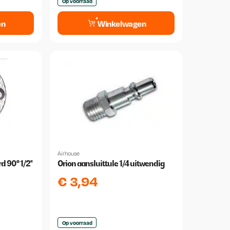
Op voorraad
en
Winkelwagen
Airhouse
 90° 1/2''
Orion aansluittule 1/4 uitwendig
€
3,94
Op voorraad