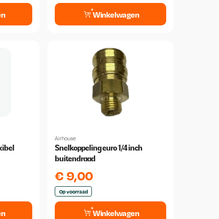
en
Winkelwagen
Airhouse
xibel
Snelkoppeling euro 1/4 inch
buitendraad
€
9,00
Op voorraad
en
Winkelwagen