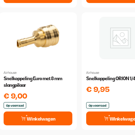
Airhouse
Airhouse
Snelkoppeling Euro met 8 mm
Snelkoppeling ORION 1/
slangpilaar
€
9,95
€
9,00
Op voorraad
Op voorraad
Winkelwagen
Winkelwag