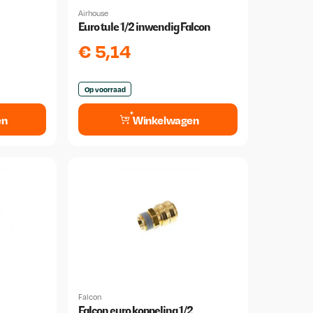
Airhouse
Euro tule 1/2 inwendig Falcon
€
5,14
Op voorraad
en
Winkelwagen
Falcon
Falcon euro koppeling 1/2