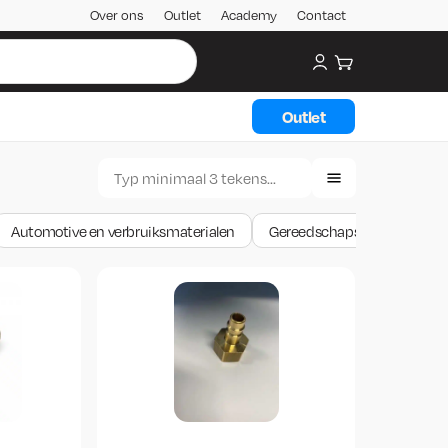
Over ons
Outlet
Academy
Contact
My account
Winkelwagen
Outlet
Automotive en verbruiksmaterialen
Gereedschapskarren & -wa