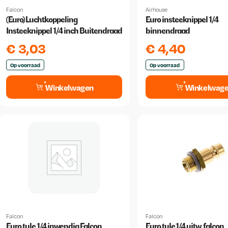
Falcon
Airhouse
(Euro) Luchtkoppeling
Euro insteeknippel 1/4
Insteeknippel 1/4 inch Buitendraad
binnendraad
€
3,03
€
4,40
Op voorraad
Op voorraad
Winkelwagen
Winkelwag
Falcon
Falcon
Euro tule 1/4 inwendig Falcon
Euro tule.1/4 uitw. falcon