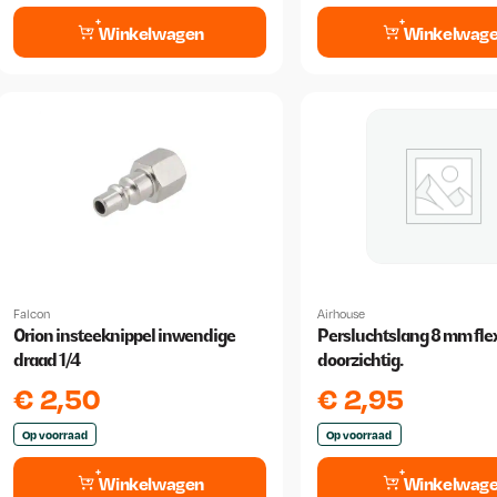
Winkelwagen
Winkelwag
Falcon
Airhouse
Orion insteeknippel inwendige
Persluchtslang 8 mm fle
draad 1/4
doorzichtig.
€
2,50
€
2,95
Op voorraad
Op voorraad
Winkelwagen
Winkelwag