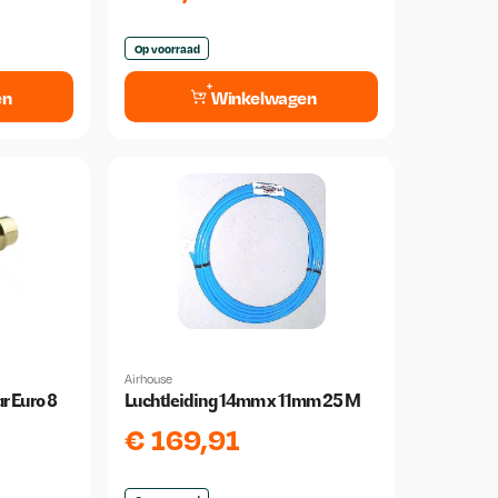
Op voorraad
en
Winkelwagen
Airhouse
r Euro 8
Luchtleiding 14mm x 11mm 25 M
€
169,91