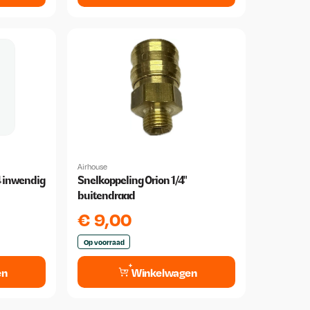
Airhouse
4 inwendig
Snelkoppeling Orion 1/4"
buitendraad
€
9,00
Op voorraad
en
Winkelwagen