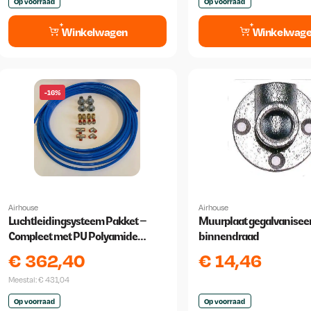
Op voorraad
Op voorraad
Winkelwagen
Winkelwag
-16%
Airhouse
Airhouse
Luchtleidingsysteem Pakket –
Muurplaat gegalvaniseerd
Compleet met PU Polyamide
binnendraad
Luchtleiding 25m
€
362,40
€
14,46
Meestal:
€
431,04
Op voorraad
Op voorraad