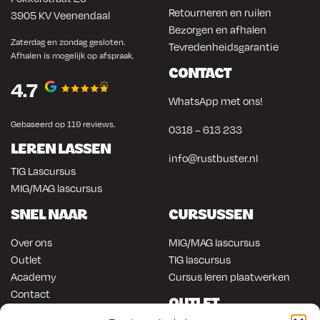
Retourneren en ruilen
3905 KV Veenendaal
Bezorgen en afhalen
Zaterdag en zondag gesloten.
Tevredenheidsgarantie
Afhalen is mogelijk op afspraak.
CONTACT
4.7
WhatsApp met ons!
Gebaseerd op 119 reviews.
0318 – 613 233
LEREN LASSEN
info@rustbuster.nl
TIG Lascursus
MIG/MAG lascursus
SNEL NAAR
CURSUSSEN
Over ons
MIG/MAG lascursus
Outlet
TIG lascursus
Academy
Cursus leren plaatwerken
Contact
OUTLET