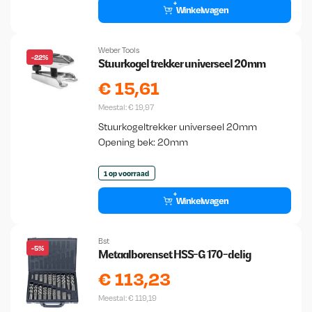
Winkelwagen
Weber Tools
-22%
Stuurkogel trekker universeel 20mm
€
15,61
Meestal:
€
19,97
Stuurkogeltrekker universeel 20mm
Opening bek: 20mm
1 op voorraad
Winkelwagen
Bst
-5%
Metaalborenset HSS-G 170-delig
€
113,23
Meestal:
€
119,19