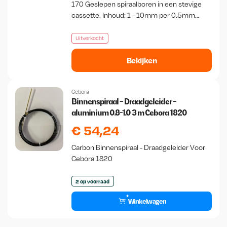
170 Geslepen spiraalboren in een stevige
cassette. Inhoud: 1 - 10mm per 0.5mm
oplopend.
Uitverkocht
Bekijken
Cebora
Binnenspiraal - Draadgeleider -
aluminium 0.8-1.0 3 m Cebora 1820
€
54,24
Carbon Binnenspiraal - Draadgeleider Voor
Cebora 1820
2 op voorraad
Winkelwagen