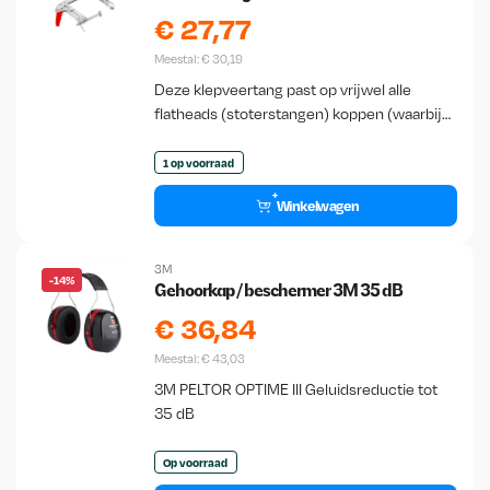
€
27,77
Meestal:
€
30,19
Deze klepveertang past op vrijwel alle
flatheads (stoterstangen) koppen (waarbij
de klepstelen uitsteken buiten het gietstuk
van de kop).
1 op voorraad
Winkelwagen
3M
-14%
Gehoorkap / beschermer 3M 35 dB
€
36,84
Meestal:
€
43,03
3M PELTOR OPTIME III Geluidsreductie tot
35 dB
Op voorraad