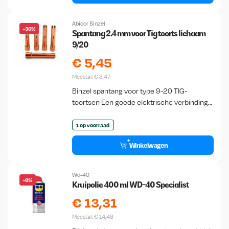
Abicor Binzel
-36%
Spantang 2.4 mm voor Tig toorts lichaam
9/20
€
5,45
Meestal:
€
8,47
Binzel spantang voor type 9-20 TIG-
toortsen Een goede elektrische verbinding
begint bij een kwalitatieve spantang. Deze
universele TIG spantang, ook wel klemnippel
1 op voorraad
genoemd, is geschikt voor…
Winkelwagen
Wd-40
-8%
Kruipolie 400 ml WD-40 Specialist
€
13,31
Meestal:
€
14,46