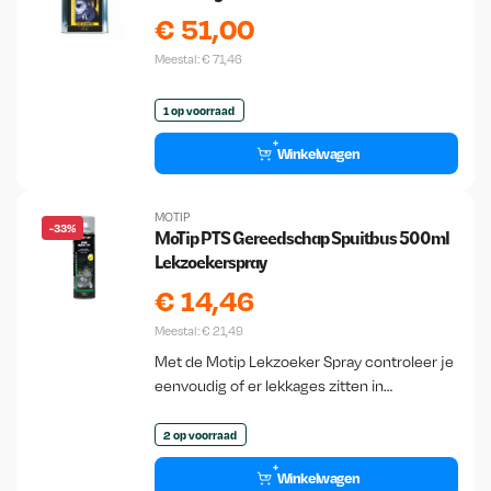
€
51,00
Meestal:
€
71,46
1 op voorraad
Winkelwagen
MOTIP
-33%
MoTip PTS Gereedschap Spuitbus 500ml
Lekzoekerspray
€
14,46
Meestal:
€
21,49
Met de Motip Lekzoeker Spray controleer je
eenvoudig of er lekkages zitten in
gasleidingen, koppelingen, ventielen of
aansluitingen. Zodra er gas ontsnapt, vormt
2 op voorraad
de spray direct…
Winkelwagen