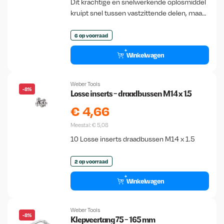
Dit krachtige en snelwerkende oplosmiddel
kruipt snel tussen vastzittende delen, maakt
deze los en werkt 3 keer sneller in verroeste
delen dan de reguliere WD-40.
6 op voorraad
Winkelwagen
Weber Tools
-8%
Losse inserts - draadbussen M14 x 1.5
€
4,66
Meestal:
€
5,08
10 Losse inserts draadbussen M14 x 1.5
2 op voorraad
Winkelwagen
Weber Tools
-8%
Klepveertang 75 - 165 mm