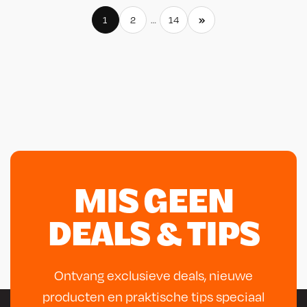
»
1
2
…
14
MIS GEEN
DEALS & TIPS
Ontvang exclusieve deals, nieuwe
producten en praktische tips speciaal