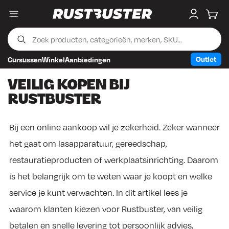
Menu
My accou
Wink
Outlet
Cursussen
Winkel
Aanbiedingen
Skip to content
Skip to footer
VEILIG KOPEN BIJ
RUSTBUSTER
Bij een online aankoop wil je zekerheid. Zeker wanneer
het gaat om lasapparatuur, gereedschap,
restauratieproducten of werkplaatsinrichting. Daarom
is het belangrijk om te weten waar je koopt en welke
service je kunt verwachten. In dit artikel lees je
waarom klanten kiezen voor Rustbuster, van veilig
betalen en snelle levering tot persoonlijk advies,