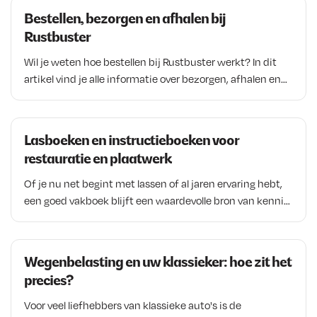
Bestellen, bezorgen en afhalen bij
Rustbuster
Wil je weten hoe bestellen bij Rustbuster werkt? In dit
artikel vind je alle informatie over bezorgen, afhalen en
verzending van bestellingen. We leggen uit welke
verzendmogelijkheden beschikbaar zijn, wanneer een
bestelling als pakket of vrachtzending wordt verstuurd
Lasboeken en instructieboeken voor
en hoe afhalen in Veenendaal werkt. Ook lees je meer
restauratie en plaatwerk
over verzending binnen Nederland, België en andere
landen, zodat je vooraf precies weet waar je aan toe bent
Of je nu net begint met lassen of al jaren ervaring hebt,
bij het plaatsen van een bestelling.
een goed vakboek blijft een waardevolle bron van kennis.
Instructieboeken over MIG/MAG lassen, TIG lassen,
elektrode lassen en plaatwerken helpen om technieken
beter te begrijpen en veelgemaakte fouten te
Wegenbelasting en uw klassieker: hoe zit het
voorkomen. Vooral bij autorestauratie en
precies?
plaatwerkreparaties kan praktische vakkennis veel tijd
besparen. In dit artikel ontdek je welke soorten
Voor veel liefhebbers van klassieke auto's is de