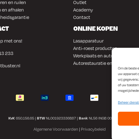
ren en ruilen
Outlet
 en afhalen
Academy
heidsgarantie
Contact
ACT
ONLINE KOPEN
p met ons!
Lasapparatuur
Anti-roest producten
13 233
Werkplaats en automotive
Autorestauratie en plaatwerk
tbuster.nl
Om de beste e
uw apparaat o
wij gegevens 
of uw toestem
mogelijkhede
Beheer diens
KvK
650.156.65 |
BTW
NL001923336B87 |
Bank
NL56 INGB 0008 1266 42
Algemene Voorwaarden
|
Privacybeleid