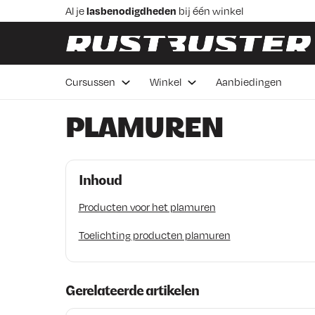
Skip to content
Skip to footer
Al je
lasbenodigdheden
bij één winkel
Praktische
lascursussen
in Veenendaal
Advies van
vakmensen
Betaal in 3 delen,
rentevrij 0%
Cursussen
Winkel
Aanbiedingen
Voor 16:00 besteld de
volgende werkdag bezorgd
PLAMUREN
Inhoud
Producten voor het plamuren
Toelichting producten plamuren
Gerelateerde artikelen