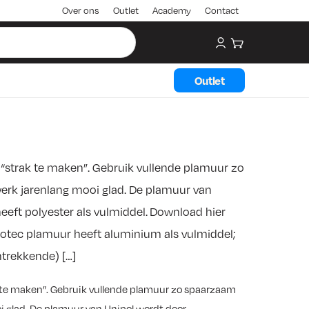
Over ons
Outlet
Academy
Contact
My account
Winkelwagen
Outlet
“strak te maken”. Gebruik vullende plamuur zo
werk jarenlang mooi glad. De plamuur van
eeft polyester als vulmiddel. Download hier
otec plamuur heeft aluminium als vulmiddel;
ntrekkende) […]
 te maken”. Gebruik vullende plamuur zo spaarzaam
oi glad. De plamuur van Unipol wordt door