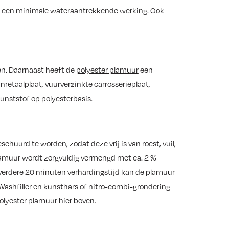
t een minimale wateraantrekkende werking. Ook
en. Daarnaast heeft de
polyester plamuur
een
etaalplaat, vuurverzinkte carrosserieplaat,
kunststof op polyesterbasis.
huurd te worden, zodat deze vrij is van roest, vuil,
plamuur wordt zorgvuldig vermengd met ca. 2 %
verdere 20 minuten verhardingstijd kan de plamuur
Washfiller en kunsthars of nitro-combi-grondering
olyester plamuur hier boven.