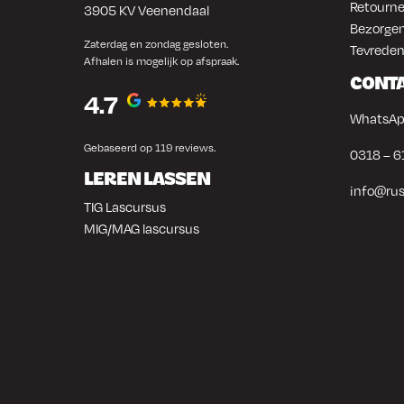
Retourne
3905 KV Veenendaal
Bezorgen
Zaterdag en zondag gesloten.
Tevreden
Afhalen is mogelijk op afspraak.
CONT
4.7
WhatsAp
Gebaseerd op 119 reviews.
0318 – 6
LEREN LASSEN
info@rus
TIG Lascursus
MIG/MAG lascursus