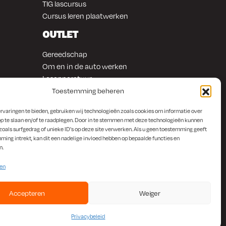
TIG lascursus
Cursus leren plaatwerken
OUTLET
Gereedschap
Om en in de auto werken
Lasapparatuur
Overige producten
Toestemming beheren
rvaringen te bieden, gebruiken wij technologieën zoals cookies om informatie over
p te slaan en/of te raadplegen. Door in te stemmen met deze technologieën kunnen
zoals surfgedrag of unieke ID's op deze site verwerken. Als u geen toestemming geeft
ming intrekt, kan dit een nadelige invloed hebben op bepaalde functies en
n.
ten
Accepteren
Weiger
Privacybeleid