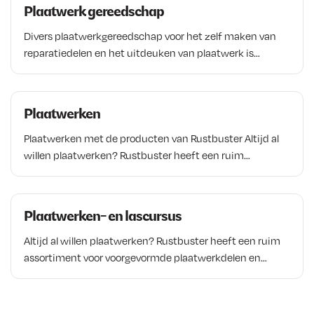
Plaatwerk gereedschap
Divers plaatwerkgereedschap voor het zelf maken van
reparatiedelen en het uitdeuken van plaatwerk is
verkrijgbaar bij Rustbuster! Denkt u hierbij aan
aambeelden, plaatwerkhamers, zetbanken en nog veel
meer. Dankzij het uitgebreide assortiment in onze
Plaatwerken
webshop en fysieke winkel is de kans erg groot dat u de
technische onderdelen vindt waar u naar op zoek bent.
Plaatwerken met de producten van Rustbuster Altijd al
[…]
willen plaatwerken? Rustbuster heeft een ruim
assortiment plaatwerkdelen en divers gereedschap voor
plaatwerken. Assortiment plaatwerk Het plaatwerken en
zelf maken van plaatwerk is een leuke maar tijdrovende
Plaatwerken- en lascursus
bezigheid. Voor veel “populaire” oldtimers zijn
reparatiedelen beschikbaar. Goed passend, vaak van de
Altijd al willen plaatwerken? Rustbuster heeft een ruim
originele mallen. Informeer bij de club van […]
assortiment voor voorgevormde plaatwerkdelen en
divers gereedschap voor plaatwerken. Assortiment
plaatwerk Het plaatwerken en zelf maken van plaatwerk
is een leuke maar tijdrovende bezigheid. Voor veel