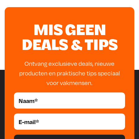
“populaire” oldtimers zijn reparatiedelen beschikbaar.
Goed passend, vaak van de originele mallen. Rustbuster
levert ook voorgevormde plaatwerkdelen. Plaatwerk
MIS GEEN
toelichting In onze […]
DEALS & TIPS
Ontvang exclusieve deals, nieuwe
producten en praktische tips speciaal
voor vakmensen.