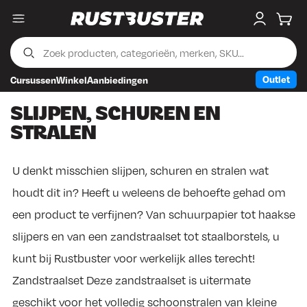
Menu
My accou
Wink
Outlet
Cursussen
Winkel
Aanbiedingen
Skip to content
Skip to footer
SLIJPEN, SCHUREN EN
STRALEN
U denkt misschien slijpen, schuren en stralen wat
houdt dit in? Heeft u weleens de behoefte gehad om
een product te verfijnen? Van schuurpapier tot haakse
slijpers en van een zandstraalset tot staalborstels, u
kunt bij Rustbuster voor werkelijk alles terecht!
Zandstraalset Deze zandstraalset is uitermate
geschikt voor het volledig schoonstralen van kleine