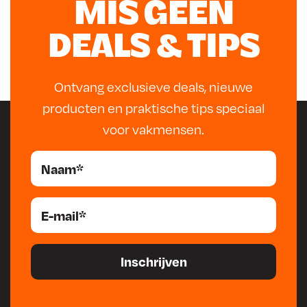
MIS GEEN
toelichting In onze […]
DEALS & TIPS
Ontvang exclusieve deals, nieuwe
producten en praktische tips speciaal
voor vakmensen.