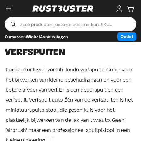
Menu
My accou
Wink
Outlet
Cursussen
Winkel
Aanbiedingen
Skip to content
Skip to footer
VERFSPUITEN
Rustbuster levert verschillende verfspuitpistolen voor
het bijwerken van kleine beschadigingen en voor een
betere afvoer van verf. Er is een decorspuit en een
verfspuit. Verfspuit auto Één van de verfspuiten is het
miniatuurspuitpistool, die geschikt is voor het
plaatselijk bijwerken van de lak van uw auto. Geen
‘airbrush’ maar een professioneel spuitpistool in een
kleine uitvoering. […]