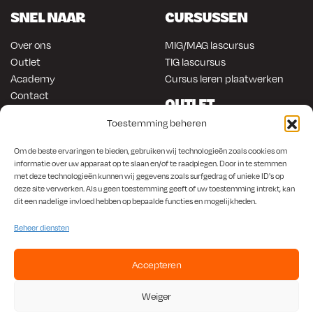
SNEL NAAR
CURSUSSEN
Over ons
MIG/MAG lascursus
Outlet
TIG lascursus
Academy
Cursus leren plaatwerken
Contact
OUTLET
ONLINE KOPEN
Toestemming beheren
Gereedschap
Lasapparatuur
Om en in de auto werken
Om de beste ervaringen te bieden, gebruiken wij technologieën zoals cookies om
Anti-roest producten
Lasapparatuur
informatie over uw apparaat op te slaan en/of te raadplegen. Door in te stemmen
met deze technologieën kunnen wij gegevens zoals surfgedrag of unieke ID's op
Werkplaats en automotive
Overige producten
deze site verwerken. Als u geen toestemming geeft of uw toestemming intrekt, kan
Autorestauratie en plaatwerk
dit een nadelige invloed hebben op bepaalde functies en mogelijkheden.
Beheer diensten
Accepteren
KvK
650.156.65 |
BTW
NL001923336B87 |
Bank
NL56 INGB 0008 1266 42
Weiger
Algemene Voorwaarden
|
Privacybeleid