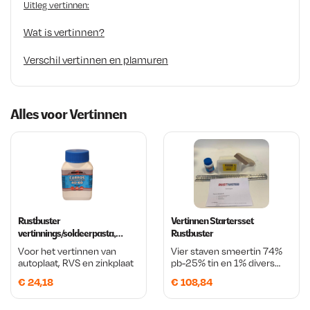
Uitleg vertinnen:
Wat is vertinnen?
Verschil vertinnen en plamuren
Alles voor Vertinnen
Rustbuster
Vertinnen Startersset
vertinnings/soldeerpasta,
Rustbuster
flacon 250 gram met kwast
Voor het vertinnen van
Vier staven smeertin 74%
autoplaat, RVS en zinkplaat
pb-25% tin en 1% divers
250 gram vertinningspasta
€
24,18
€
108,84
Één houten spatel Spatel
olie 100 ml
Gebruiksaanwijzing