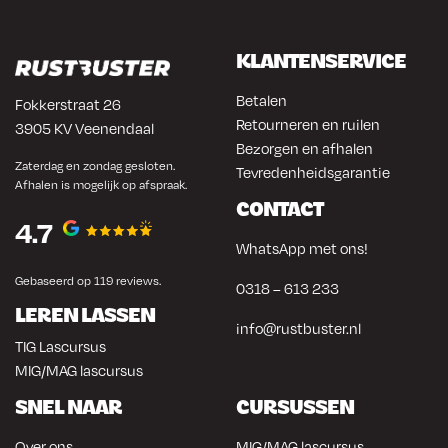
KLANTENSERVICE
Betalen
Fokkerstraat 26
Retourneren en ruilen
3905 KV Veenendaal
Bezorgen en afhalen
Zaterdag en zondag gesloten.
Tevredenheidsgarantie
Afhalen is mogelijk op afspraak.
CONTACT
4.7
WhatsApp met ons!
Gebaseerd op 119 reviews.
0318 – 613 233
LEREN LASSEN
info@rustbuster.nl
TIG Lascursus
MIG/MAG lascursus
SNEL NAAR
CURSUSSEN
Over ons
MIG/MAG lascursus