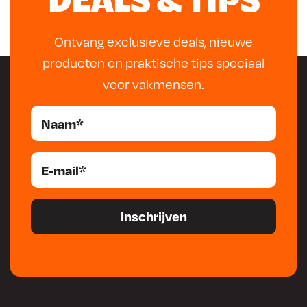
DEALS & TIPS
2
8
Ontvang exclusieve deals, nieuwe
6
0
producten en praktische tips speciaal
1
,
voor vakmensen.
,
0
9
4
3
.
.