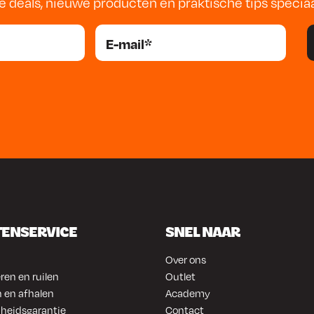
e deals, nieuwe producten en praktische tips specia
TENSERVICE
SNEL NAAR
Over ons
ren en ruilen
Outlet
 en afhalen
Academy
heidsgarantie
Contact