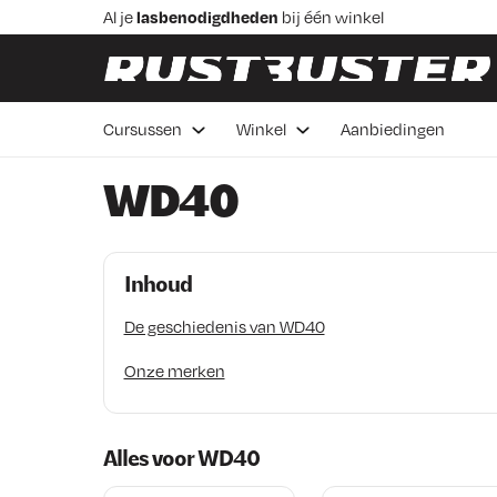
Skip to content
Skip to footer
Al je
lasbenodigdheden
bij één winkel
Praktische
lascursussen
in Veenendaal
Advies van
vakmensen
Betaal in 3 delen,
rentevrij 0%
Cursussen
Winkel
Aanbiedingen
Voor 16:00 besteld de
volgende werkdag bezorgd
WD40
Inhoud
De geschiedenis van WD40
Onze merken
Alles voor WD40