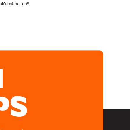
0 lost het op!!
N
PS