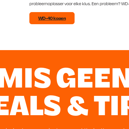
probleemoplosser voor elke klus. Een probleem? WD-4
WD-40 kopen
MIS GEE
EALS & TI