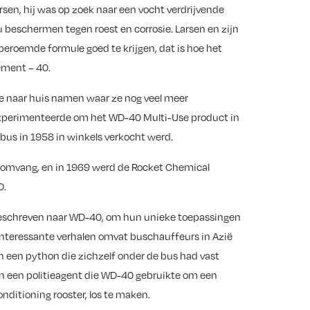
n, hij was op zoek naar een vocht verdrijvende
u beschermen tegen roest en corrosie. Larsen en zijn
roemde formule goed te krijgen, dat is hoe het
ement – 40.
e naar huis namen waar ze nog veel meer
 experimenteerde om het WD-40 Multi-Use product in
tbus in 1958 in winkels verkocht werd.
n omvang, en in 1969 werd de Rocket Chemical
0.
 geschreven naar WD-40, om hun unieke toepassingen
 interessante verhalen omvat buschauffeurs in Azië
 een python die zichzelf onder de bus had vast
n een politieagent die WD-40 gebruikte om een
onditioning rooster, los te maken.