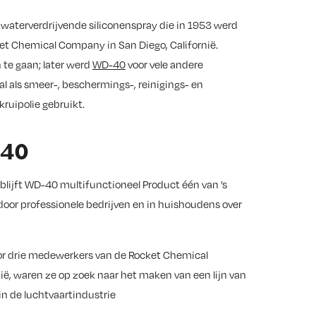
aterverdrijvende siliconenspray die in 1953 werd
et Chemical Company in San Diego, Californië.
te gaan; later werd
WD-40
voor vele andere
 als smeer-, beschermings-, reinigings- en
ruipolie gebruikt.
D40
blijft WD-40 multifunctioneel Product één van ’s
oor professionele bedrijven en in huishoudens over
or drie medewerkers van de Rocket Chemical
nië, waren ze op zoek naar het maken van een lijn van
in de luchtvaartindustrie