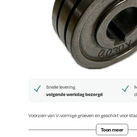
e
w
s
Snelle levering
M
volgende werkdag bezorgd
d
Voorzien van V-vormige groeven en geschikt voor staa
Draad Aandrijfrol 0,6 +0,8mm V-groef
Toon meer