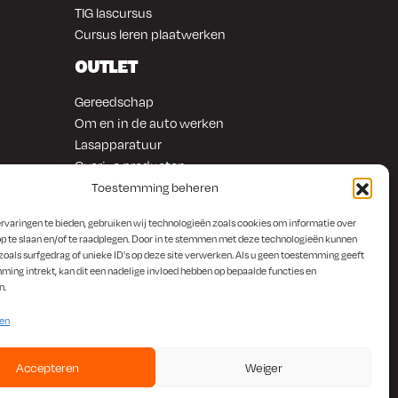
TIG lascursus
Cursus leren plaatwerken
OUTLET
Gereedschap
Om en in de auto werken
Lasapparatuur
Overige producten
Toestemming beheren
rvaringen te bieden, gebruiken wij technologieën zoals cookies om informatie over
p te slaan en/of te raadplegen. Door in te stemmen met deze technologieën kunnen
zoals surfgedrag of unieke ID's op deze site verwerken. Als u geen toestemming geeft
ming intrekt, kan dit een nadelige invloed hebben op bepaalde functies en
n.
ten
Accepteren
Weiger