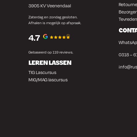
Retourne
3905 KV Veenendaal
Bezorgen
Zaterdag en zondag gesloten.
Tevreden
Afhalen is mogelijk op afspraak.
CONT
4.7
WhatsAp
Gebaseerd op 119 reviews.
0318 – 6
LEREN LASSEN
info@rus
TIG Lascursus
MIG/MAG lascursus