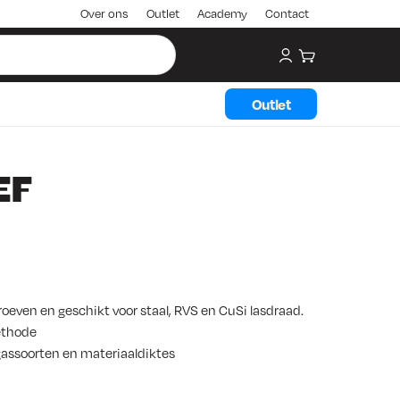
Over ons
Outlet
Academy
Contact
My account
Winkelwagen
Outlet
EF
oeven en geschikt voor staal, RVS en CuSi lasdraad.
ethode
gassoorten en materiaaldiktes