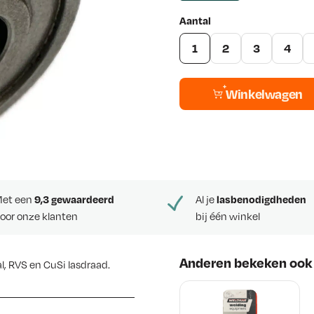
Aantal
1
2
3
4
Winkelwagen
et een
9,3 gewaardeerd
Al je
lasbenodigdheden
oor onze klanten
bij één winkel
Anderen bekeken ook
l, RVS en CuSi lasdraad.