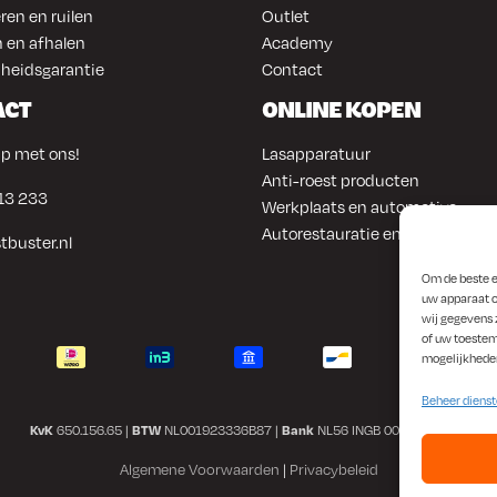
ren en ruilen
Outlet
 en afhalen
Academy
heidsgarantie
Contact
ACT
ONLINE KOPEN
p met ons!
Lasapparatuur
Anti-roest producten
13 233
Werkplaats en automotive
Autorestauratie en plaatwerk
tbuster.nl
Om de beste e
uw apparaat o
wij gegevens 
of uw toestem
mogelijkhede
Beheer diens
KvK
650.156.65 |
BTW
NL001923336B87 |
Bank
NL56 INGB 0008 1266 42
Algemene Voorwaarden
|
Privacybeleid