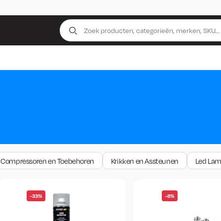
Compressoren en Toebehoren
Krikken en Assteunen
Led La
-33%
-8%