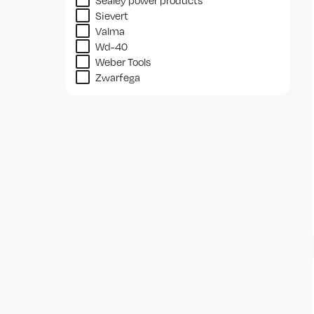
Sealey power products
Sievert
Valma
Wd-40
Weber Tools
Zwarfega