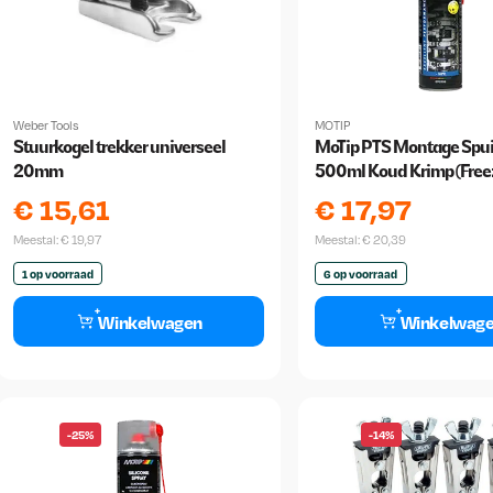
Weber Tools
MOTIP
Stuurkogel trekker universeel
MoTip PTS Montage Spu
20mm
500ml Koud Krimp (Freez
€
15,61
€
17,97
Meestal:
€
19,97
Meestal:
€
20,39
1 op voorraad
6 op voorraad
Winkelwagen
Winkelwag
-25%
-14%