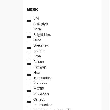
MERK
3M
Autoglym
Beral
Bright Line
Cibo
Dreumex
Ecomil
Erba
Falcon
Flexgrip
Hpx
Inp Quality
Mahotec
MOTIP
Mw-Tools
Omega
Rustbuster