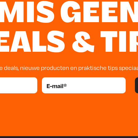
MIS GEE
EALS & TI
e deals, nieuwe producten en praktische tips specia