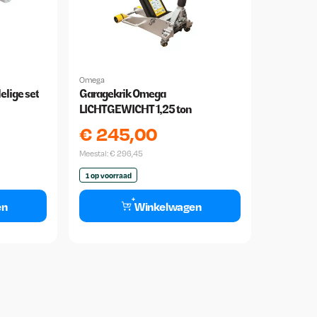
Omega
elige set
Garagekrik Omega
LICHTGEWICHT 1,25 ton
€
245,00
Meestal:
€
296,45
1 op voorraad
en
Winkelwagen