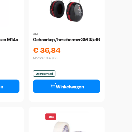
3M
ssen M14 x
Gehoorkap / beschermer 3M 35 dB
€
36,84
Meestal:
€
43,03
Op voorraad
en
Winkelwagen
-10%