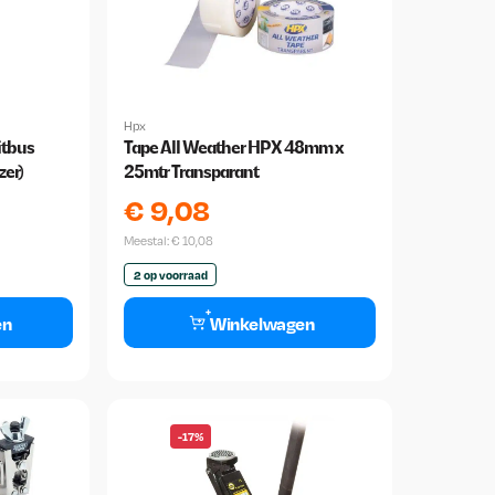
Hpx
itbus
Tape All Weather HPX 48mm x
er)
25mtr Transparant
€
9,08
Meestal:
€
10,08
2 op voorraad
en
Winkelwagen
-17%