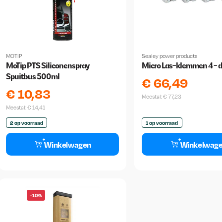
MOTIP
Sealey power products
MoTip PTS Siliconenspray
Micro Las-klemmen 4 - d
Spuitbus 500ml
€
66,49
€
10,83
Meestal:
€
77,23
Meestal:
€
14,41
2 op voorraad
1 op voorraad
Winkelwagen
Winkelwag
-10%