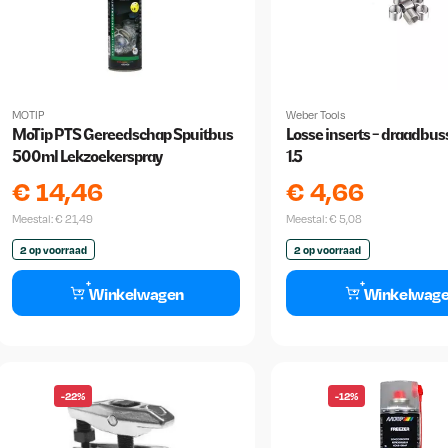
MOTIP
Weber Tools
MoTip PTS Gereedschap Spuitbus
Losse inserts - draadbu
500ml Lekzoekerspray
1.5
€
14,46
€
4,66
Meestal:
€
21,49
Meestal:
€
5,08
2 op voorraad
2 op voorraad
Winkelwagen
Winkelwag
-22%
-12%