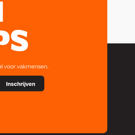
N
PS
al voor vakmensen.