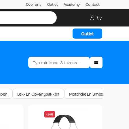
Over ons
Outlet
Academy
Contact
My account
Winkelwagen
Outlet
mpen
Lek- En Opvangbakken
Motorolie En Smeervetten
P
-14%