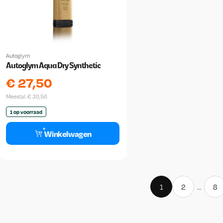
Autoglym
Autoglym Aqua Dry Synthetic
€
27,50
Meestal:
€
30,56
1 op voorraad
Winkelwagen
1
2
…
8