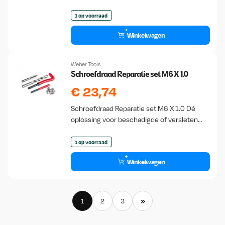
1 op voorraad
Winkelwagen
Weber Tools
Schroefdraad Reparatie set M6 X 1.0
€
23,74
Schroefdraad Reparatie set M6 X 1.0 Dé
oplossing voor beschadigde of versleten
schroefdraden
1 op voorraad
Winkelwagen
»
1
2
3