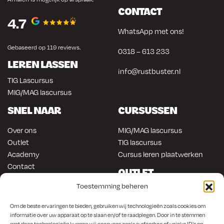
CONTACT
4.7
WhatsApp met ons!
Gebaseerd op 119 reviews.
0318 – 613 233
LEREN LASSEN
info@rustbuster.nl
TIG Lascursus
MIG/MAG lascursus
SNEL NAAR
CURSUSSEN
Over ons
MIG/MAG lascursus
Outlet
TIG lascursus
Academy
Cursus leren plaatwerken
Contact
OUTLET
ONLINE KOPEN
Toestemming beheren
Gereedschap
Lasapparatuur
Om en in de auto werken
Om de beste ervaringen te bieden, gebruiken wij technologieën zoals cookies om
Anti-roest producten
Lasapparatuur
informatie over uw apparaat op te slaan en/of te raadplegen. Door in te stemmen