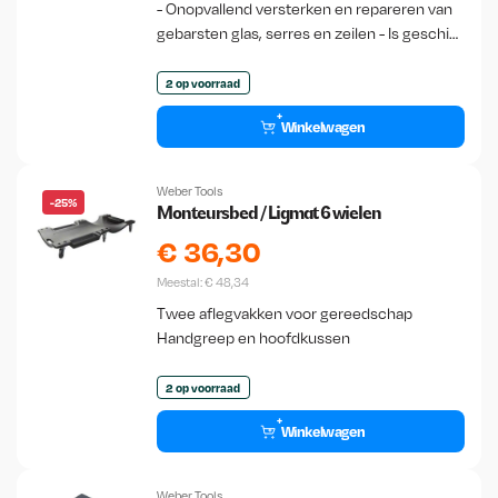
- Onopvallend versterken en repareren van
gebarsten glas, serres en zeilen - Is geschikt
om in alle weersomstandigheden te
gebruiken - UV-bestendig - Met de hand…
2 op voorraad
Winkelwagen
Weber Tools
-25%
Monteursbed / Ligmat 6 wielen
€
36,30
Meestal:
€
48,34
Twee aflegvakken voor gereedschap
Handgreep en hoofdkussen
2 op voorraad
Winkelwagen
Weber Tools