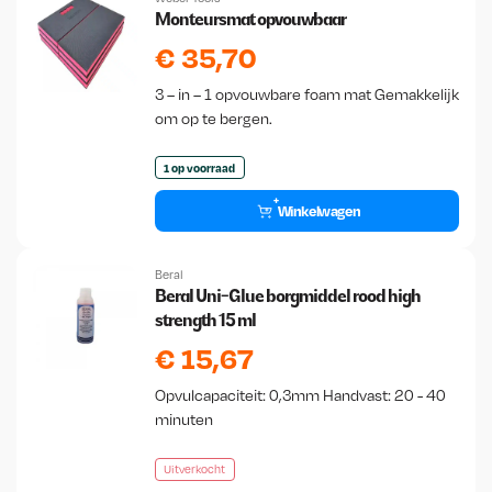
Monteursmat opvouwbaar
€
35,70
3 – in – 1 opvouwbare foam mat Gemakkelijk
om op te bergen.
1 op voorraad
Winkelwagen
Beral
Beral Uni-Glue borgmiddel rood high
strength 15 ml
€
15,67
Opvulcapaciteit: 0,3mm Handvast: 20 - 40
minuten
Uitverkocht