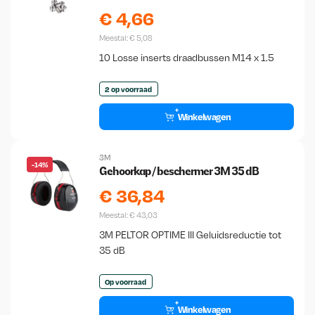
€
4,66
Meestal:
€
5,08
10 Losse inserts draadbussen M14 x 1.5
2 op voorraad
Winkelwagen
3M
-14%
Gehoorkap / beschermer 3M 35 dB
€
36,84
Meestal:
€
43,03
3M PELTOR OPTIME III Geluidsreductie tot
35 dB
Op voorraad
Winkelwagen