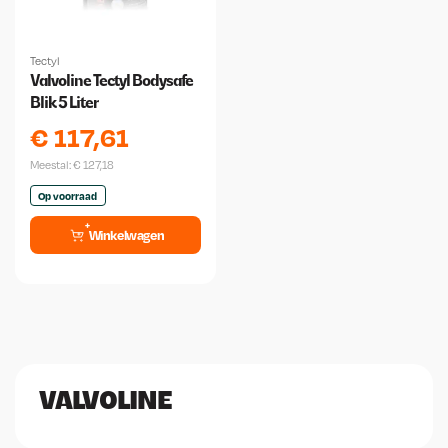
Tectyl
Valvoline Tectyl Bodysafe
Blik 5 Liter
€
117,61
Meestal:
€
127,18
Op voorraad
Winkelwagen
VALVOLINE