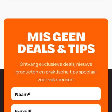
MIS GEEN
DEALS & TIPS
Ontvang exclusieve deals, nieuwe
producten en praktische tips speciaal
voor vakmensen.