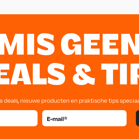
MIS GEE
EALS & TI
e deals, nieuwe producten en praktische tips specia