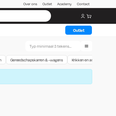
Over ons
Outlet
Academy
Contact
My account
Winkelwagen
Outlet
n
Gereedschapskarren & -wagens
Krikken en assteunen