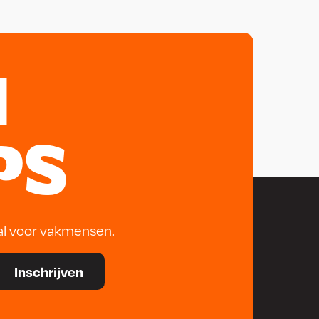
N
PS
al voor vakmensen.