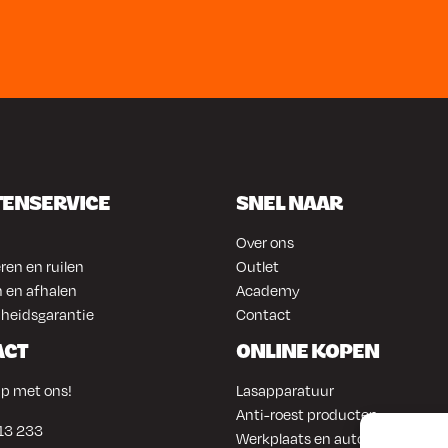
TENSERVICE
SNEL NAAR
Over ons
ren en ruilen
Outlet
 en afhalen
Academy
heidsgarantie
Contact
ACT
ONLINE KOPEN
p met ons!
Lasapparatuur
Anti-roest producten
13 233
Werkplaats en automotive