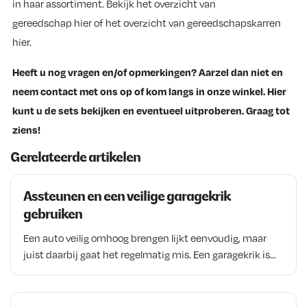
in haar assortiment. Bekijk het overzicht van
gereedschap hier of het overzicht van gereedschapskarren
hier.
Heeft u nog vragen en/of opmerkingen? Aarzel dan niet en
neem contact met ons op of kom langs in onze winkel. Hier
kunt u de sets bekijken en eventueel uitproberen. Graag tot
ziens!
Gerelateerde artikelen
Assteunen en een veilige garagekrik
gebruiken
Een auto veilig omhoog brengen lijkt eenvoudig, maar
juist daarbij gaat het regelmatig mis. Een garagekrik is
ideaal om een voertuig op te tillen, maar is nooit bedoeld
als enige ondersteuning wanneer je onder de auto werkt.
Daarom zijn goede assteunen onmisbaar in iedere