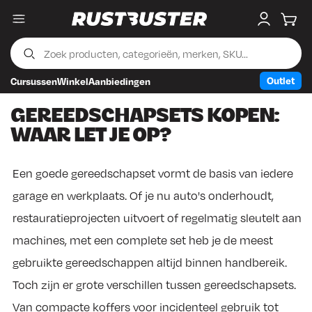
Menu
My accou
Wink
Outlet
Cursussen
Winkel
Aanbiedingen
Skip to content
Skip to footer
GEREEDSCHAPSETS KOPEN:
WAAR LET JE OP?
Een goede gereedschapset vormt de basis van iedere
garage en werkplaats. Of je nu auto's onderhoudt,
restauratieprojecten uitvoert of regelmatig sleutelt aan
machines, met een complete set heb je de meest
gebruikte gereedschappen altijd binnen handbereik.
Toch zijn er grote verschillen tussen gereedschapsets.
Van compacte koffers voor incidenteel gebruik tot