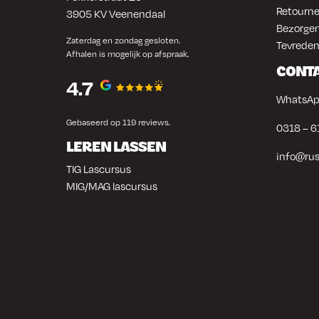
Retourne
3905 KV Veenendaal
Bezorgen
Zaterdag en zondag gesloten.
Tevreden
Afhalen is mogelijk op afspraak.
CONT
4.7
WhatsAp
Gebaseerd op 119 reviews.
0318 – 6
LEREN LASSEN
info@rus
TIG Lascursus
MIG/MAG lascursus