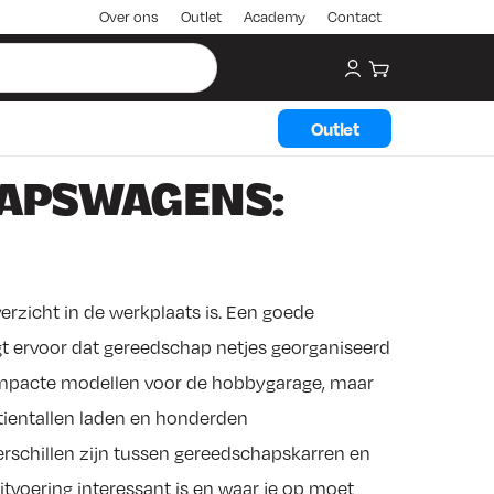
Over ons
Outlet
Academy
Contact
My account
Winkelwagen
Outlet
APSWAGENS:
erzicht in de werkplaats is. Een goede
 ervoor dat gereedschap netjes georganiseerd
n compacte modellen voor de hobbygarage, maar
ientallen laden en honderden
verschillen zijn tussen gereedschapskarren en
voering interessant is en waar je op moet