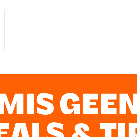
MIS GEE
EALS & TI