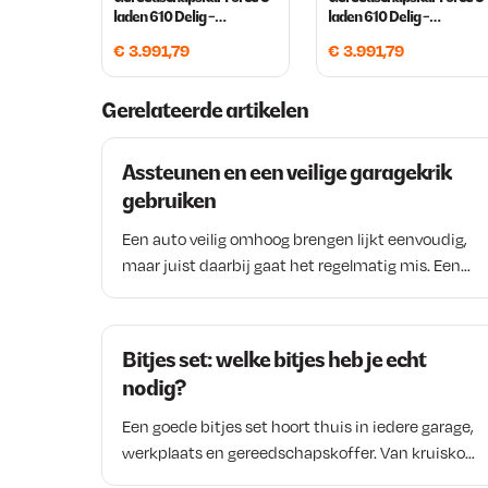
laden 610 Delig -
laden 610 Delig -
Gereedschapskar Rood
Gereedschapskar Zwart
€
3.991,79
€
3.991,79
Force 8 laden 610 Delig
Force 8 laden 610 Delig
Gerelateerde artikelen
Assteunen en een veilige garagekrik
gebruiken
Een auto veilig omhoog brengen lijkt eenvoudig,
maar juist daarbij gaat het regelmatig mis. Een
garagekrik is ideaal om een voertuig op te tillen,
maar is nooit bedoeld als enige ondersteuning
wanneer je onder de auto werkt. Daarom zijn
Bitjes set: welke bitjes heb je echt
goede assteunen onmisbaar in iedere garage of
nodig?
werkplaats. In dit artikel lees je hoe je een auto
veilig opkrikt, welke draagcapaciteit geschikt is
Een goede bitjes set hoort thuis in iedere garage,
voor jouw voertuig en waar je op moet letten bij
werkplaats en gereedschapskoffer. Van kruiskop-
het gebruik van assteunen en garagekrikken
en torxschroeven tot inbus- en