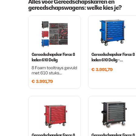
Alles voor Gereedschapskarren en
gereedschapswagens: welke kies je?
Gereedschapskar Force 8
Gereedschapskar Force 8
laden 610 Delig
laden 610 Delig -
Gereedschapskar Blauw
8 Foam tooltrays gevuld
€
3.991,79
Force 8 laden 610 Delig
met 610 stuks
gereedschap Voor
€
3.991,79
intensief dagelijks
gebruik Verkrijgbaar in 3
kleuren:
Rood/zwart/blauw.
Gereedschapskar Force 8
Gereedschapskar Force 8