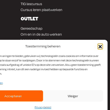
TIG lascursus
Cursus leren plaatwerken
OUTLET
Gereedschap
Om en in de auto werken
Lasapparatuur
Overige producten
Toestemming beheren
rvaringen te bieden, gebruiken wij technologieën zoals cookies om informatie over
p te slaan en/of te raadplegen. Door in te stemmen met deze technologieën kunnen
zoals surfgedrag of unieke ID's op deze site verwerken. Als u geen toestemming geeft
ming intrekt, kan dit een nadelige invloed hebben op bepaalde functies en
n.
ten
Accepteren
Weiger
Privacybeleid