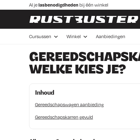
Skip to content
Skip to footer
Al je
lasbenodigdheden
bij één winkel
Praktische
lascursussen
in Veenendaal
Advies van
vakmensen
Betaal in 3 delen,
rentevrij 0%
Cursussen
Winkel
Aanbiedingen
Voor 16:00 besteld de
volgende werkdag bezorgd
GEREEDSCHAPSK
WELKE KIES JE?
Inhoud
Gereedschapswagen aanbieding
Gereedschapskarren gevuld