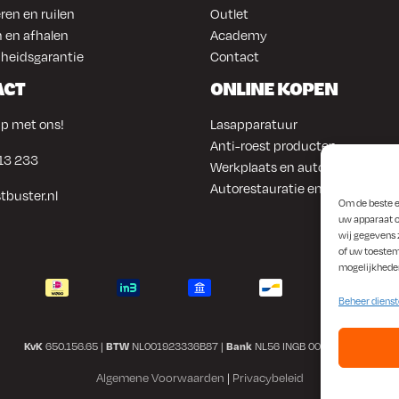
ren en ruilen
Outlet
 en afhalen
Academy
heidsgarantie
Contact
ACT
ONLINE KOPEN
p met ons!
Lasapparatuur
Anti-roest producten
13 233
Werkplaats en automotive
Autorestauratie en plaatwerk
tbuster.nl
Om de beste e
uw apparaat o
wij gegevens 
of uw toestem
mogelijkhede
Beheer diens
KvK
650.156.65 |
BTW
NL001923336B87 |
Bank
NL56 INGB 0008 1266 42
Algemene Voorwaarden
|
Privacybeleid