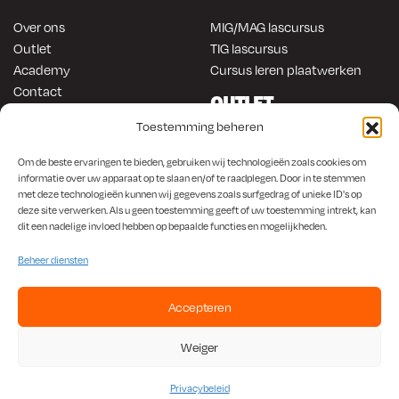
Over ons
MIG/MAG lascursus
Outlet
TIG lascursus
Academy
Cursus leren plaatwerken
Contact
OUTLET
ONLINE KOPEN
Toestemming beheren
Gereedschap
Lasapparatuur
Om en in de auto werken
Om de beste ervaringen te bieden, gebruiken wij technologieën zoals cookies om
Anti-roest producten
Lasapparatuur
informatie over uw apparaat op te slaan en/of te raadplegen. Door in te stemmen
met deze technologieën kunnen wij gegevens zoals surfgedrag of unieke ID's op
Werkplaats en automotive
Overige producten
deze site verwerken. Als u geen toestemming geeft of uw toestemming intrekt, kan
Autorestauratie en plaatwerk
dit een nadelige invloed hebben op bepaalde functies en mogelijkheden.
Beheer diensten
Accepteren
KvK
650.156.65 |
BTW
NL001923336B87 |
Bank
NL56 INGB 0008 1266 42
Weiger
Algemene Voorwaarden
|
Privacybeleid
Privacybeleid