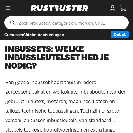
Menu
My accou
Wink
Outlet
Cursussen
Winkel
Aanbiedingen
Skip to content
Skip to footer
INBUSSETS: WELKE
INBUSSLEUTELSET HEB JE
NODIG?
Een goede inbusset hoort thuis in iedere
gereedschapskist en werkplaats. Inbusbouten worden
gebruikt in auto's, motoren, machines, fietsen en
talloze technische toepassingen. Toch zijn er grote
verschillen tussen inbussleutels. Van standaard L-
sleutels tot kogelkop-uitvoeringen en extra lange