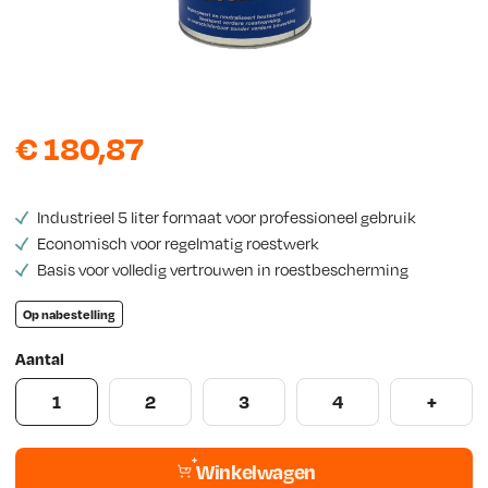
s
€
180,87
Industrieel 5 liter formaat voor professioneel gebruik
Economisch voor regelmatig roestwerk
Basis voor volledig vertrouwen in roestbescherming
Op nabestelling
Aantal
1
2
3
4
+
Winkelwagen