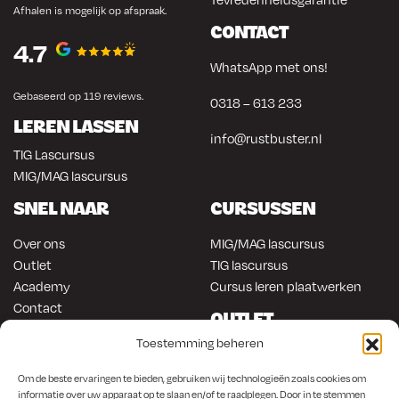
Afhalen is mogelijk op afspraak.
CONTACT
4.7
WhatsApp met ons!
Gebaseerd op 119 reviews.
0318 – 613 233
LEREN LASSEN
info@rustbuster.nl
TIG Lascursus
MIG/MAG lascursus
SNEL NAAR
CURSUSSEN
Over ons
MIG/MAG lascursus
Outlet
TIG lascursus
Academy
Cursus leren plaatwerken
Contact
OUTLET
ONLINE KOPEN
Toestemming beheren
Gereedschap
Lasapparatuur
Om en in de auto werken
Om de beste ervaringen te bieden, gebruiken wij technologieën zoals cookies om
Anti-roest producten
Lasapparatuur
informatie over uw apparaat op te slaan en/of te raadplegen. Door in te stemmen