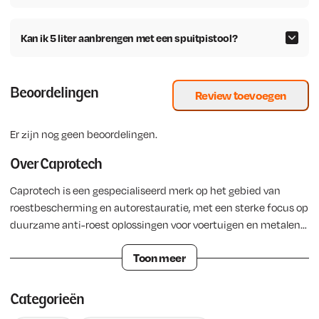
Kan ik 5 liter aanbrengen met een spuitpistool?
Beoordelingen
Review toevoegen
Er zijn nog geen beoordelingen.
Over Caprotech
Caprotech is een gespecialiseerd merk op het gebied van
roestbescherming en autorestauratie, met een sterke focus op
duurzame anti-roest oplossingen voor voertuigen en metalen
oppervlakken. Het merk staat bekend om zijn RX-systeem, een
Toon meer
bewezen aanpak waarmee roest effectief wordt gestopt en
langdurige bescherming wordt gerealiseerd.
Het Caprotech
RX-systeem bestaat uit drie krachtige producten: RX5, RX7 en
Categorieën
RX10. RX5 dringt diep door in het metaal en stopt bestaande