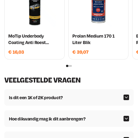
MoTip Underbody
Prolan Medium 170 1
Coating Anti Roest
Liter Blik
Waxcoating transparent
€
16,03
€
39,07
brown 500ml
VEELGESTELDE VRAGEN
Is dit een 1K of 2K product?
Hoe dikwandig mag ik dit aanbrengen?