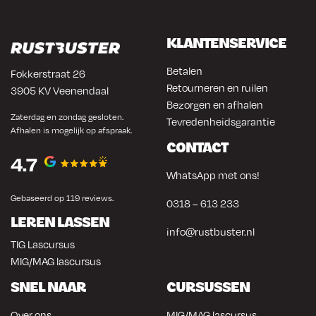
KLANTENSERVICE
Betalen
Fokkerstraat 26
Retourneren en ruilen
3905 KV Veenendaal
Bezorgen en afhalen
Zaterdag en zondag gesloten.
Tevredenheidsgarantie
Afhalen is mogelijk op afspraak.
CONTACT
4.7
WhatsApp met ons!
Gebaseerd op 119 reviews.
0318 – 613 233
LEREN LASSEN
info@rustbuster.nl
TIG Lascursus
MIG/MAG lascursus
SNEL NAAR
CURSUSSEN
Over ons
MIG/MAG lascursus