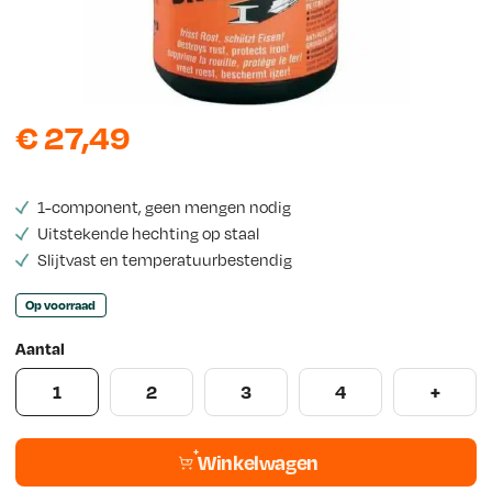
s
€
27,49
1-component, geen mengen nodig
Uitstekende hechting op staal
Slijtvast en temperatuurbestendig
Op voorraad
Aantal
1
2
3
4
+
Winkelwagen