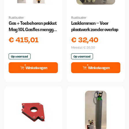
Rustbuster
Rustbuster
Gas + Toebehoren pakket
Lasklemmen – Voor
Mag 10L Gasfles menggas
plaatwerk zonder overlap
85/15 -lasdraad etc
€
415,01
€
32,40
Meestal:
€
36,00
Op voorraad
Op voorraad
Winkelwagen
Winkelwagen