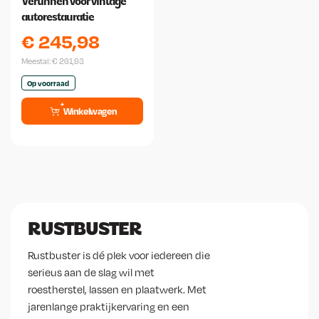
Vertinnen voor vintage
autorestauratie
€
245,98
Meestal:
€
261,93
Op voorraad
Winkelwagen
RUSTBUSTER
Rustbuster is dé plek voor iedereen die
serieus aan de slag wil met
roestherstel, lassen en plaatwerk. Met
jarenlange praktijkervaring en een