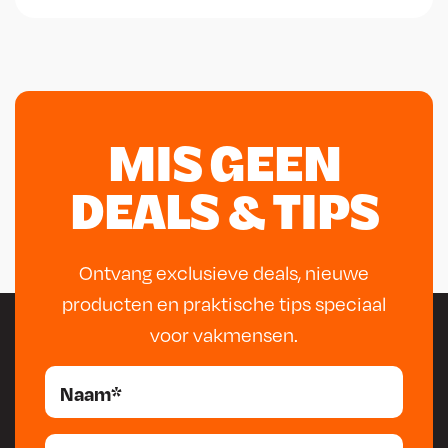
MIS GEEN
DEALS & TIPS
Ontvang exclusieve deals, nieuwe
producten en praktische tips speciaal
voor vakmensen.