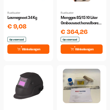
Rustbuster
Rustbuster
Lasmagneet 34 Kg
Menggas 85/15 10 Liter
Ombouwset hervulbare
€
9,08
fles SuperGas
€
364,26
Op voorraad
Op voorraad
Winkelwagen
Winkelwagen