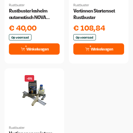
Rustbuster
Rustbuster
Rustbuster lashelm
Vertinnen Startersset
automatisch NOVA
Rustbuster
ZWART 9-13
€
40,00
€
108,84
Op voorraad
Op voorraad
Winkelwagen
Winkelwagen
-6%
Rustbuster