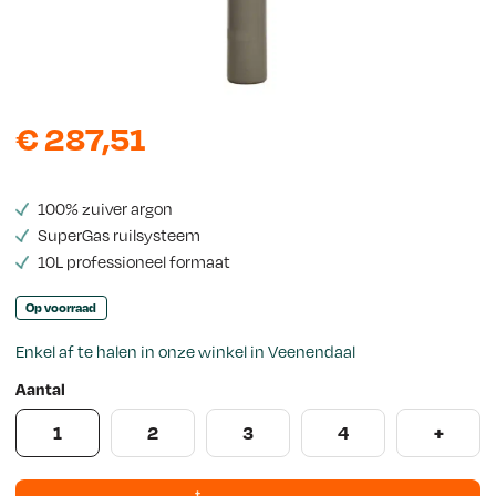
s
€
287,51
100% zuiver argon
SuperGas ruilsysteem
10L professioneel formaat
Op voorraad
Enkel af te halen in onze winkel in Veenendaal
Aantal
1
2
3
4
+