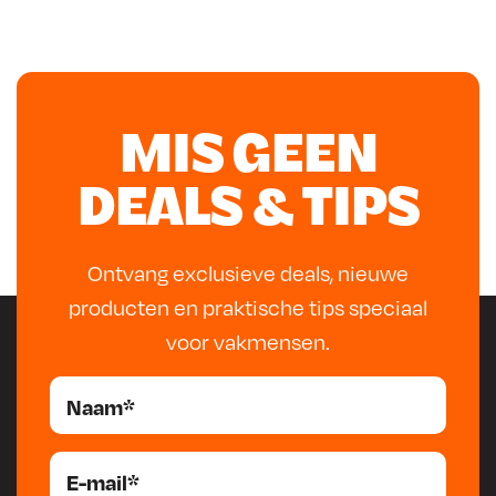
MIS GEEN
DEALS & TIPS
Ontvang exclusieve deals, nieuwe
producten en praktische tips speciaal
voor vakmensen.