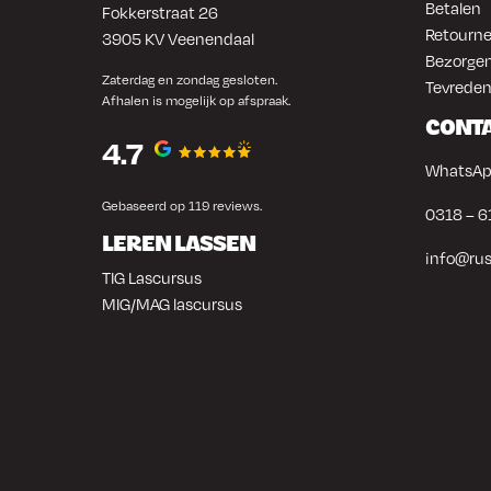
Betalen
Fokkerstraat 26
Retourne
3905 KV Veenendaal
Bezorgen
Zaterdag en zondag gesloten.
Tevreden
Afhalen is mogelijk op afspraak.
CONT
4.7
WhatsAp
Gebaseerd op 119 reviews.
0318 – 6
LEREN LASSEN
info@rus
TIG Lascursus
MIG/MAG lascursus