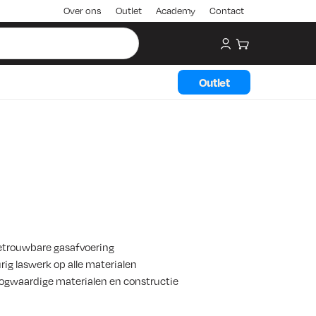
Over ons
Outlet
Academy
Contact
My account
Winkelwagen
Outlet
etrouwbare gasafvoering
g laswerk op alle materialen
ogwaardige materialen en constructie