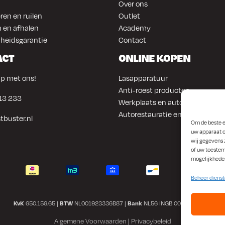
Over ons
ren en ruilen
Outlet
 en afhalen
Academy
heidsgarantie
Contact
ACT
ONLINE KOPEN
p met ons!
Lasapparatuur
Anti-roest producten
13 233
Werkplaats en automotive
Autorestauratie en plaatwerk
tbuster.nl
Om de beste e
uw apparaat o
wij gegevens 
of uw toestem
mogelijkhede
Beheer diens
KvK
650.156.65 |
BTW
NL001923336B87 |
Bank
NL56 INGB 0008 1266 42
Algemene Voorwaarden
|
Privacybeleid