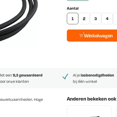
Aantal
1
2
3
4
Winkelwagen
et een
9,3 gewaardeerd
Al je
lasbenodigdheden
oor onze klanten
bij één winkel
Anderen bekeken ook
je laswerkzaamheden. Hoge
– 3 meter