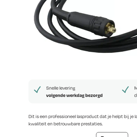
e
w
s
Snelle levering
M
volgende werkdag bezorgd
d
Dit is een professioneel lasproduct dat je helpt bij 
kwaliteit en betrouwbare prestaties.
MIG Lastoorts MB15 Weldkar gasgekoeld 