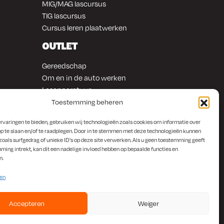
MIG/MAG lascursus
TIG lascursus
Cursus leren plaatwerken
OUTLET
Gereedschap
Om en in de auto werken
Lasapparatuur
Overige producten
Toestemming beheren
rvaringen te bieden, gebruiken wij technologieën zoals cookies om informatie over
p te slaan en/of te raadplegen. Door in te stemmen met deze technologieën kunnen
zoals surfgedrag of unieke ID's op deze site verwerken. Als u geen toestemming geeft
ming intrekt, kan dit een nadelige invloed hebben op bepaalde functies en
n.
ten
Accepteren
Weiger