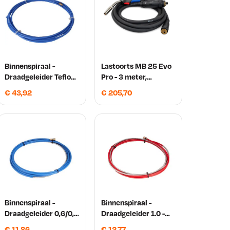
Binnenspiraal -
Lastoorts MB 25 Evo
Draadgeleider Teflon
Pro - 3 meter,
0,6/0,9 4 meter
Gasgekoeld Binzel
€
43,92
€
205,70
Binnenspiraal -
Binnenspiraal -
Draadgeleider 0,6/0,9
Draadgeleider 1.0 -
3 meter
1,2mm 4 meter
€
11,86
€
12,77