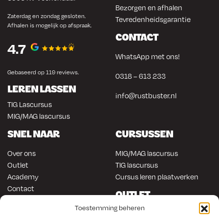
Bezorgen en afhalen
Zaterdag en zondag gesloten.
Tevredenheidsgarantie
Afhalen is mogelijk op afspraak.
CONTACT
4.7
WhatsApp met ons!
Gebaseerd op 119 reviews.
0318 – 613 233
LEREN LASSEN
info@rustbuster.nl
TIG Lascursus
MIG/MAG lascursus
SNEL NAAR
CURSUSSEN
Over ons
MIG/MAG lascursus
Outlet
TIG lascursus
Academy
Cursus leren plaatwerken
Contact
OUTLET
ONLINE KOPEN
Toestemming beheren
Gereedschap