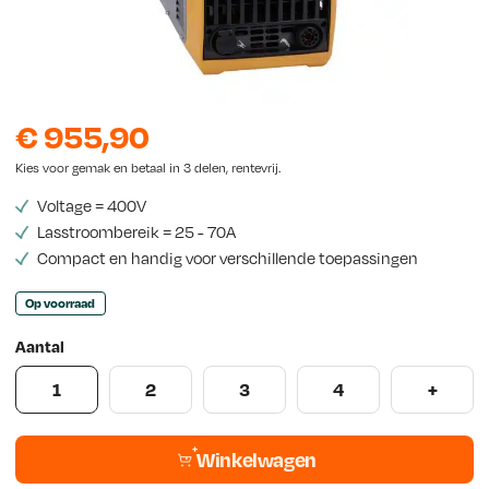
s
€
955,90
Kies voor gemak en betaal in 3 delen, rentevrij.
Voltage = 400V
Lasstroombereik = 25 - 70A
Compact en handig voor verschillende toepassingen
Op voorraad
Aantal
1
2
3
4
+
Winkelwagen