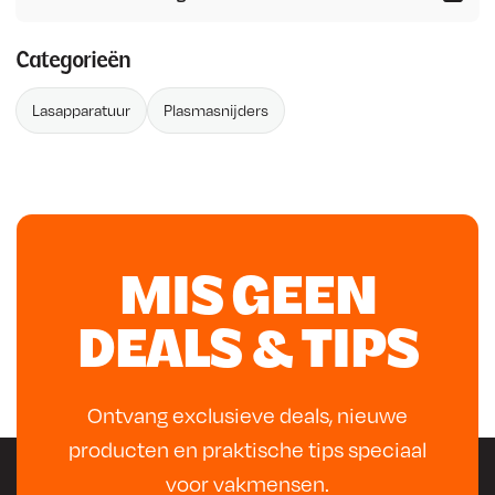
Categorieën
Lasapparatuur
Plasmasnijders
MIS GEEN
DEALS & TIPS
Ontvang exclusieve deals, nieuwe
producten en praktische tips speciaal
voor vakmensen.