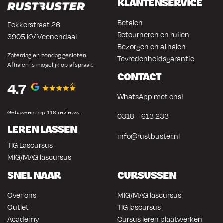
KLANTENSERVICE
Betalen
Fokkerstraat 26
Retourneren en ruilen
3905 KV Veenendaal
Bezorgen en afhalen
Zaterdag en zondag gesloten.
Tevredenheidsgarantie
Afhalen is mogelijk op afspraak.
CONTACT
4.7
WhatsApp met ons!
Gebaseerd op 119 reviews.
0318 – 613 233
LEREN LASSEN
info@rustbuster.nl
TIG Lascursus
MIG/MAG lascursus
SNEL NAAR
CURSUSSEN
Over ons
MIG/MAG lascursus
Outlet
TIG lascursus
Academy
Cursus leren plaatwerken