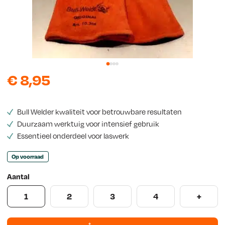
w
s
€
8,95
Bull Welder kwaliteit voor betrouwbare resultaten
Duurzaam werktuig voor intensief gebruik
Essentieel onderdeel voor laswerk
Op voorraad
Aantal
1
2
3
4
+