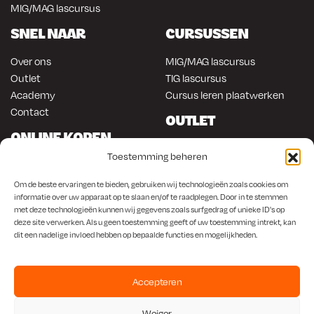
MIG/MAG lascursus
SNEL NAAR
CURSUSSEN
Over ons
MIG/MAG lascursus
Outlet
TIG lascursus
Academy
Cursus leren plaatwerken
Contact
OUTLET
ONLINE KOPEN
Gereedschap
Toestemming beheren
Lasapparatuur
Om en in de auto werken
Anti-roest producten
Lasapparatuur
Om de beste ervaringen te bieden, gebruiken wij technologieën zoals cookies om
Werkplaats en automotive
informatie over uw apparaat op te slaan en/of te raadplegen. Door in te stemmen
Overige producten
met deze technologieën kunnen wij gegevens zoals surfgedrag of unieke ID's op
Autorestauratie en plaatwerk
deze site verwerken. Als u geen toestemming geeft of uw toestemming intrekt, kan
dit een nadelige invloed hebben op bepaalde functies en mogelijkheden.
Accepteren
KvK
650.156.65 |
BTW
NL001923336B87 |
Bank
NL56 INGB 0008 1266 42
Weiger