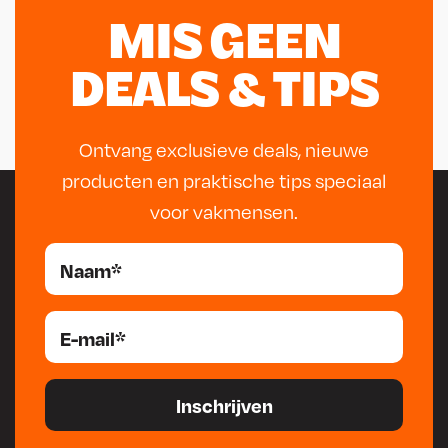
MIS GEEN
DEALS & TIPS
Ontvang exclusieve deals, nieuwe
producten en praktische tips speciaal
voor vakmensen.