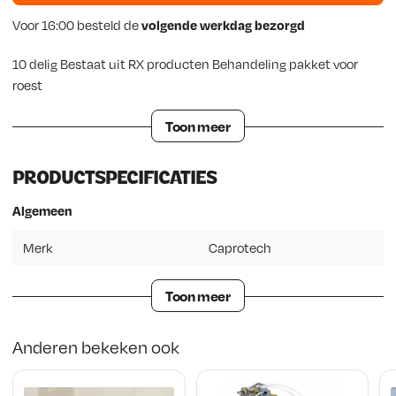
e
i
Voor 16:00 besteld de
volgende werkdag bezorgd
l
j
10 delig Bestaat uit RX producten Behandeling pakket voor
i
s
roest
j
i
Toon meer
k
s
PRODUCTSPECIFICATIES
e
:
Algemeen
p
€
Merk
Caprotech
r
i
2
Toon meer
j
7
Anderen bekeken ook
s
8
w
,