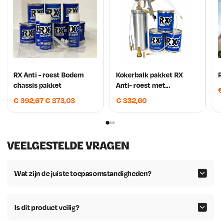
a
7
s
4
:
.
€
RX Anti - roest Bodem
Kokerbalk pakket RX
chassis pakket
Anti- roest met
Drukbeker
O
H
€
392,67
€
373,03
€
332,60
2
o
u
r
i
9
s
d
VEELGESTELDE VRAGEN
9
p
i
r
g
,
o
e
Wat zijn de juiste toepasomstandigheden?
7
n
p
k
r
2
e
i
Is dit product veilig?
l
j