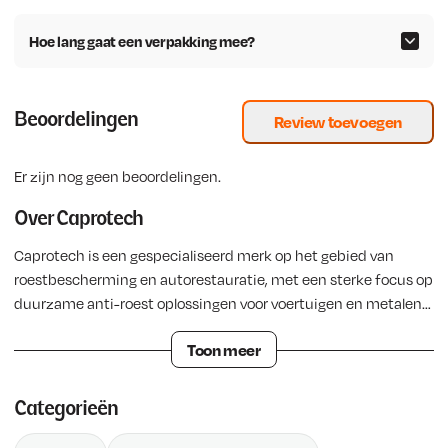
.
i
s
Hoe lang gaat een verpakking mee?
j
i
k
s
e
:
p
€
Beoordelingen
Review toevoegen
r
i
3
Er zijn nog geen beoordelingen.
j
7
s
3
Over Caprotech
w
,
Caprotech is een gespecialiseerd merk op het gebied van
a
0
roestbescherming en autorestauratie, met een sterke focus op
s
3
duurzame anti-roest oplossingen voor voertuigen en metalen
:
.
oppervlakken. Het merk staat bekend om zijn RX-systeem, een
€
Toon meer
bewezen aanpak waarmee roest effectief wordt gestopt en
langdurige bescherming wordt gerealiseerd.
Het Caprotech
3
RX-systeem bestaat uit drie krachtige producten: RX5, RX7 en
9
Categorieën
RX10. RX5 dringt diep door in het metaal en stopt bestaande
2
roest door deze te isoleren, terwijl RX7 speciaal ontwikkeld is