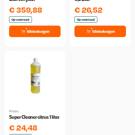
€
359,88
€
26,52
Op voorraad
Op voorraad
Winkelwagen
Winkelwagen
Prolan
Super Cleaner citrus 1 liter
€
24,48