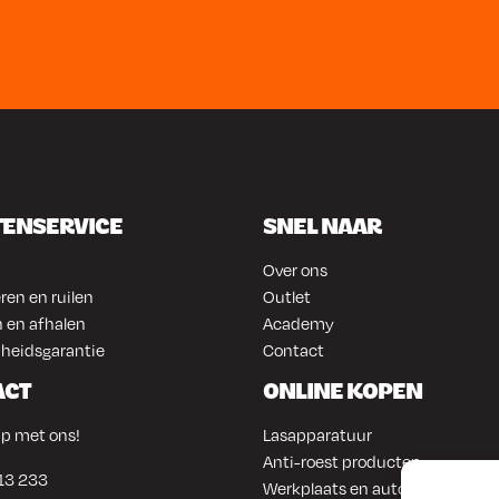
TENSERVICE
SNEL NAAR
Over ons
ren en ruilen
Outlet
 en afhalen
Academy
heidsgarantie
Contact
ACT
ONLINE KOPEN
p met ons!
Lasapparatuur
Anti-roest producten
13 233
Werkplaats en automotive