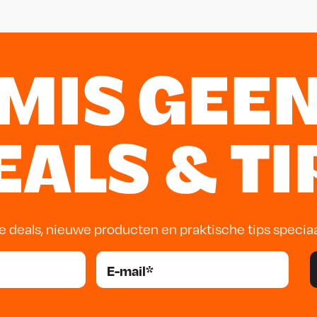
MIS GEE
EALS & TI
e deals, nieuwe producten en praktische tips specia