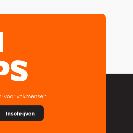
N
PS
al voor vakmensen.