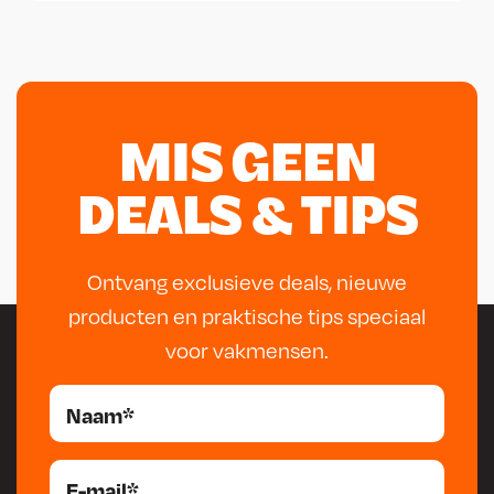
MIS GEEN
DEALS & TIPS
Ontvang exclusieve deals, nieuwe
producten en praktische tips speciaal
voor vakmensen.