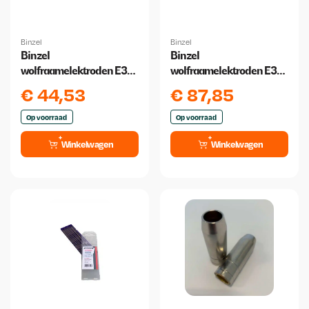
Binzel
Binzel
Binzel
Binzel
wolfraamelektroden E3
wolfraamelektroden E3
1.6 mm x 175 mm 10 stuks
2,4 x175mm paars 10
€
44,53
€
87,85
stuks
Op voorraad
Op voorraad
Winkelwagen
Winkelwagen