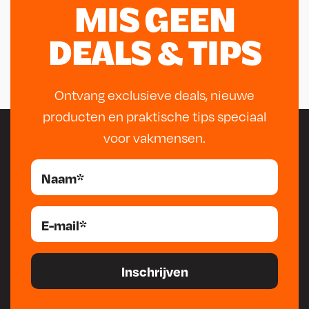
MIS GEEN
DEALS & TIPS
Ontvang exclusieve deals, nieuwe
producten en praktische tips speciaal
voor vakmensen.