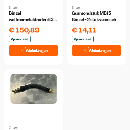
Binzel
Binzel
Binzel
Gasmondstuk MB15
wolfraamelektroden E3
Binzel - 2 stuks conisch
3.2 mm x 175 mm 10 stuks
€
150,89
€
14,11
Op voorraad
Op voorraad
Winkelwagen
Winkelwagen
Binzel