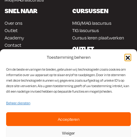
SNEL NAAR
CURSUSSEN
Over ons
MIG/MAG lascursus
Outlet
TIG lascursus
Academy
Cursus leren plaatwerken
Contact
OUTLET
ONLINE KOPEN
Toestemming beheren
Gereedschap
Lasapparatuur
Om en in de auto werken
Om de beste ervaringen te bieden, gebruiken wij technologieën zoals cookies om
Anti-roest producten
informatie over uw apparaat op te slaan en/of te raadplegen. Door in te stemmen
Lasapparatuur
met deze technologieën kunnen wij gegevens zoals surfgedrag of unieke ID's op
Werkplaats en automotive
Overige producten
deze site verwerken. Als u geen toestemming geeft of uw toestemming intrekt, kan
Autorestauratie en plaatwerk
dit een nadelige invloed hebben op bepaalde functies en mogelijkheden.
Beheer diensten
Accepteren
KvK
650.156.65 |
BTW
NL001923336B87 |
Bank
NL56 INGB 0008 1266 42
Weiger