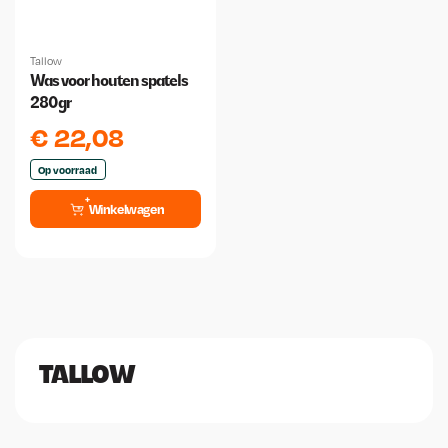
Tallow
Was voor houten spatels
280gr
€
22,08
Op voorraad
Winkelwagen
TALLOW