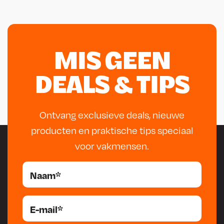
MIS GEEN
DEALS & TIPS
Ontvang exclusieve deals, nieuwe
producten en praktische tips speciaal
voor vakmensen.