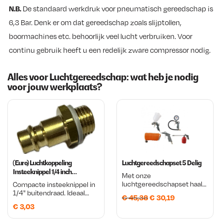
N.B.
De standaard werkdruk voor pneumatisch gereedschap is
6,3 Bar. Denk er om dat gereedschap zoals slijptollen,
boormachines etc. behoorlijk veel lucht verbruiken. Voor
continu gebruik heeft u een redelijk zware compressor nodig.
Alles voor Luchtgereedschap: wat heb je nodig
voor jouw werkplaats?
(Euro) Luchtkoppeling
Luchtgereedschapset 5 Delig
Insteeknippel 1/4 inch
Met onze
Buitendraad
luchtgereedschapset haal
Compacte insteeknippel in
je niet alleen topkwaliteit in
1/4" buitendraad. Ideaal
O
H
€
45,38
€
30,19
huis, maar ook ongekende
voor snelle
€
3,03
veelzijdigheid. Beginnend
luchtaansluitingen in je
o
u
met de bandenpomp met
werkplaats.