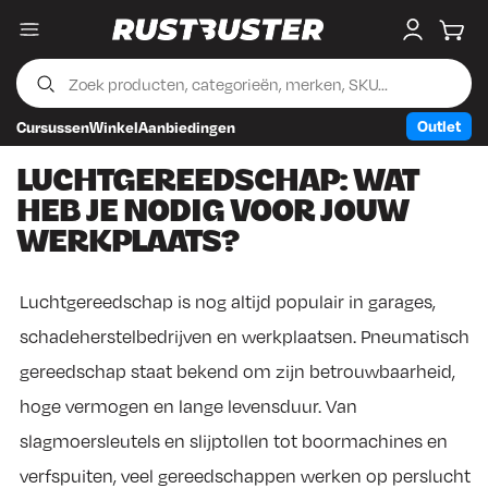
Menu
My accou
Wink
Outlet
Cursussen
Winkel
Aanbiedingen
Skip to content
Skip to footer
LUCHTGEREEDSCHAP: WAT
HEB JE NODIG VOOR JOUW
WERKPLAATS?
Luchtgereedschap is nog altijd populair in garages,
schadeherstelbedrijven en werkplaatsen. Pneumatisch
gereedschap staat bekend om zijn betrouwbaarheid,
hoge vermogen en lange levensduur. Van
slagmoersleutels en slijptollen tot boormachines en
verfspuiten, veel gereedschappen werken op perslucht