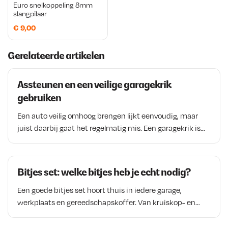
j
0
Euro snelkoppeling 8mm
k
r
slangpilaar
s
,
e
i
€
9,00
w
1
l
j
a
9
i
s
Gerelateerde artikelen
s
.
j
i
:
k
s
Assteunen en een veilige garagekrik
€
e
:
gebruiken
p
€
Een auto veilig omhoog brengen lijkt eenvoudig, maar
4
r
juist daarbij gaat het regelmatig mis. Een garagekrik is
5
i
3
ideaal om een voertuig op te tillen, maar is nooit bedoeld
,
j
6
als enige ondersteuning wanneer je onder de auto werkt.
3
s
2
Daarom zijn goede assteunen onmisbaar in iedere
Bitjes set: welke bitjes heb je echt nodig?
8
garage of werkplaats. In dit artikel lees je hoe je een auto
w
,
veilig opkrikt, welke draagcapaciteit geschikt is voor
.
Een goede bitjes set hoort thuis in iedere garage,
a
4
jouw voertuig en waar je op moet letten bij het gebruik
werkplaats en gereedschapskoffer. Van kruiskop- en
s
0
van assteunen en garagekrikken tijdens onderhoud,
torxschroeven tot inbus- en veiligheidsschroeven, voor
:
.
reparaties en restauratiewerkzaamheden.
vrijwel iedere bevestiging bestaat een specifieke bit.