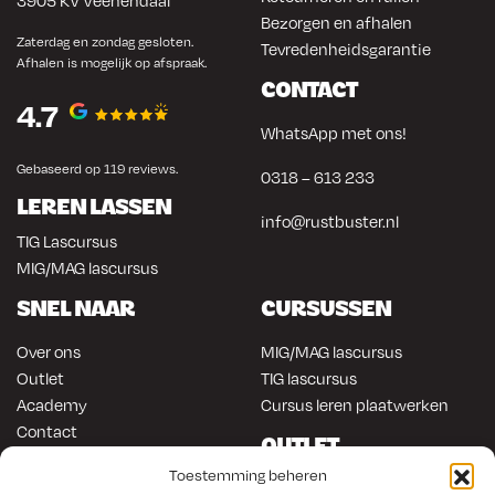
3905 KV Veenendaal
Bezorgen en afhalen
Zaterdag en zondag gesloten.
Tevredenheidsgarantie
Afhalen is mogelijk op afspraak.
CONTACT
4.7
WhatsApp met ons!
Gebaseerd op 119 reviews.
0318 – 613 233
LEREN LASSEN
info@rustbuster.nl
TIG Lascursus
MIG/MAG lascursus
SNEL NAAR
CURSUSSEN
Over ons
MIG/MAG lascursus
Outlet
TIG lascursus
Academy
Cursus leren plaatwerken
Contact
OUTLET
ONLINE KOPEN
Toestemming beheren
Gereedschap