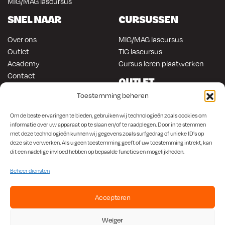
MIG/MAG lascursus
SNEL NAAR
CURSUSSEN
Over ons
MIG/MAG lascursus
Outlet
TIG lascursus
Academy
Cursus leren plaatwerken
Contact
OUTLET
ONLINE KOPEN
Toestemming beheren
Gereedschap
Lasapparatuur
Om en in de auto werken
Om de beste ervaringen te bieden, gebruiken wij technologieën zoals cookies om
Anti-roest producten
Lasapparatuur
informatie over uw apparaat op te slaan en/of te raadplegen. Door in te stemmen
met deze technologieën kunnen wij gegevens zoals surfgedrag of unieke ID's op
Werkplaats en automotive
Overige producten
deze site verwerken. Als u geen toestemming geeft of uw toestemming intrekt, kan
Autorestauratie en plaatwerk
dit een nadelige invloed hebben op bepaalde functies en mogelijkheden.
Beheer diensten
Accepteren
KvK
650.156.65 |
BTW
NL001923336B87 |
Bank
NL56 INGB 0008 1266 42
Weiger