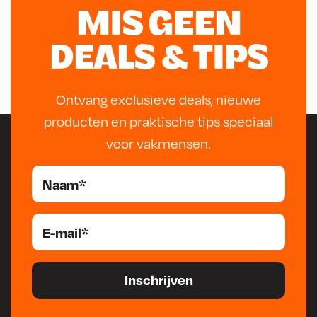
MIS GEEN
DEALS & TIPS
Ontvang exclusieve deals, nieuwe
producten en praktische tips speciaal
voor vakmensen.