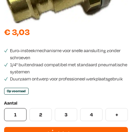
w
s
€
3,03
Euro-insteekmechanisme voor snelle aansluiting zonder
schroeven
1/4" buitendraad compatibel met standaard pneumatische
systemen
Duurzaam ontwerp voor professioneel werkplaatsgebruik
Op voorraad
Aantal
1
2
3
4
+