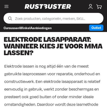
Menu
My accou
Wink
Outlet
Cursussen
Winkel
Aanbiedingen
Skip to content
Skip to footer
ELEKTRODE LASAPPARAAT:
WANNEER KIES JE VOOR MMA
LASSEN?
Elektrode lassen is nog altijd één van de meest
gebruikte lasprocessen voor reparatie, onderhoud en
constructiewerk. Een elektrode lasapparaat is relatief
eenvoudig in gebruik, werkt zonder beschermgas en
presteert ook goed buiten of onder minder ideale
omstandigheden. Daardoor wordt deze lasmethode