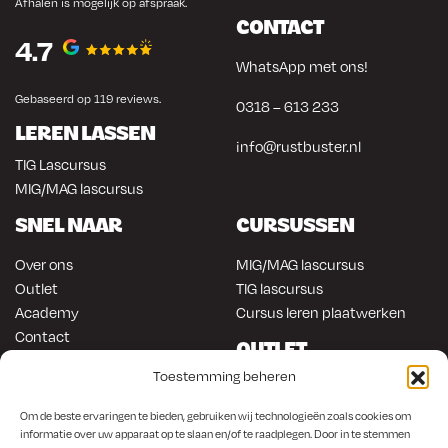
Afhalen is mogelijk op afspraak.
CONTACT
4.7
WhatsApp met ons!
Gebaseerd op 119 reviews.
0318 – 613 233
LEREN LASSEN
info@rustbuster.nl
TIG Lascursus
MIG/MAG lascursus
SNEL NAAR
CURSUSSEN
Over ons
MIG/MAG lascursus
Outlet
TIG lascursus
Academy
Cursus leren plaatwerken
Contact
OUTLET
ONLINE KOPEN
Toestemming beheren
Gereedschap
Lasapparatuur
Om en in de auto werken
Om de beste ervaringen te bieden, gebruiken wij technologieën zoals cookies om
informatie over uw apparaat op te slaan en/of te raadplegen. Door in te stemmen
Anti-roest producten
Lasapparatuur